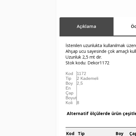
Açıklama
Öd
İstenilen uzunlukta kullanılmak üzer
Ahşap ucu sayesinde çok amaçlı kul
Uzunluk 2,5 mt dir.
Stok kodu: Dekor1172
Kod
1172
Tip
2 Kademeli
Boy
2,5
En
Çap
Boyut
Koli
8
Alternatif ölçülerde ürün çeşitl
Kod
Tip
Boy
Ça