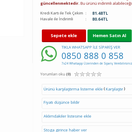
güncellenmektedir.
Bu ürünü indirimli alabileceğin
Kredi Kartı ile Tek Çekim
:
81.48
TL
Havale ile İndirimli
:
80.64
TL
Sepete ekle
Hemen Satın Al
TIKLA WHATSAPP İLE SİPARİŞ VER
0850 888 0 858
7x24 Whatsapp Üzerinden de Sipariş Verebilirsiniz
Yorumları oku
(0)
(
)
Ürünü karşılaştırma listeme ekle
Karşılaştır
Fiyatı düşünce bildir
Aklımdakiler listesine ekle
Stoga girince haber ver