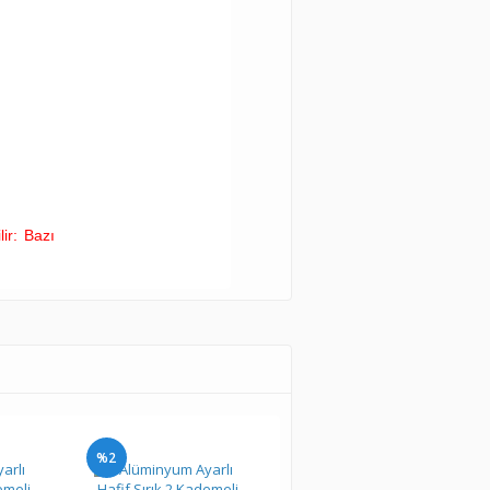
lir: Bazı
%2