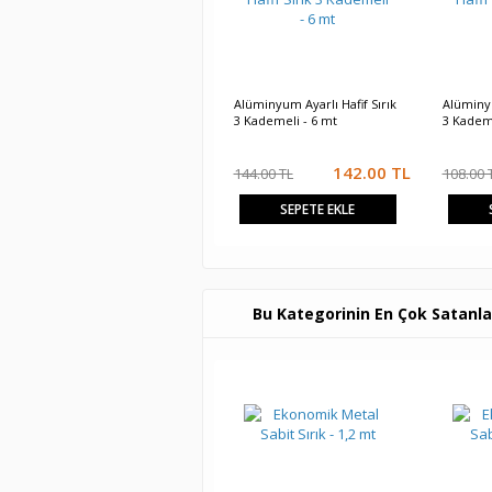
Alüminyum Ayarlı Hafif Sırık
Alüminyu
3 Kademeli - 6 mt
3 Kademe
142.00
TL
144.00 TL
108.00 
SEPETE EKLE
Bu Kategorinin En Çok Satanla