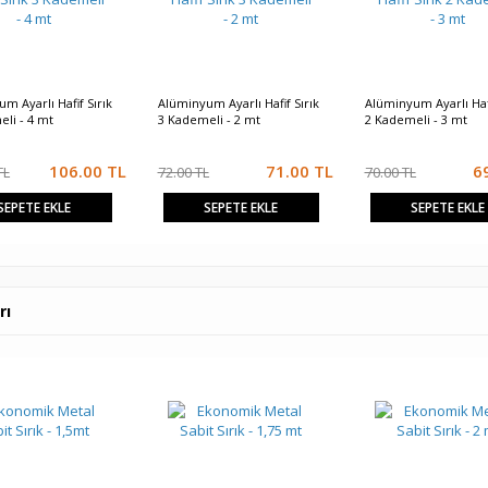
m Ayarlı Hafif Sırık
Alüminyum Ayarlı Hafif Sırık
Alüminyum Ayarlı Hafi
li - 4 mt
3 Kademeli - 2 mt
2 Kademeli - 3 mt
106.00
TL
71.00
TL
6
TL
72.00 TL
70.00 TL
SEPETE EKLE
SEPETE EKLE
SEPETE EKLE
rı