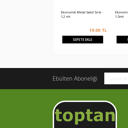
Ekonomik Metal Sabit Sırık -
Ekonomik
1,2 mt
1,5mt
19.00
TL
SEPETE EKLE
Ebülten Aboneliği