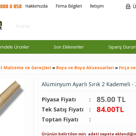
888 0 858
Hakkımızda
Firma Bilgileri
İletişim
Ü
rimdeki Ürünler
Son Eklenenler
Sipariş Duru
t Malzeme ve Gereçleri
»
Boya ve Boya Aksesuarları
»
Fırça ve
Alüminyum Ayarlı Sırık 2 Kademeli - 
85.00 TL
Piyasa Fiyatı
:
84.00
TL
Tek Satış Fiyatı
:
Toptan Fiyatı
:
Ürünün belirtilen min. adeti sepete eklendiğ