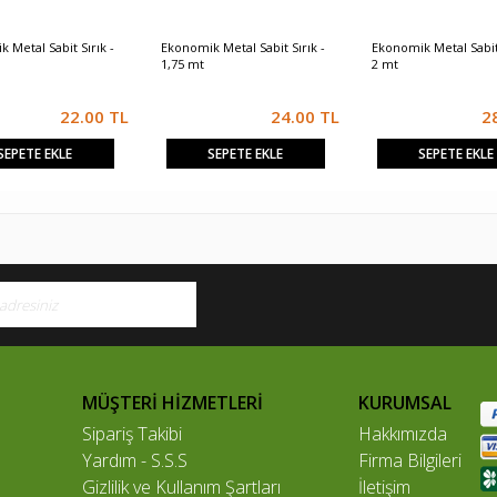
 Metal Sabit Sırık -
Ekonomik Metal Sabit Sırık -
Ekonomik Metal Sabit 
1,75 mt
2 mt
22.00
TL
24.00
TL
2
SEPETE EKLE
SEPETE EKLE
SEPETE EKLE
MÜŞTERİ HİZMETLERİ
KURUMSAL
Sipariş Takibi
Hakkımızda
Yardım - S.S.S
Firma Bilgileri
Gizlilik ve Kullanım Şartları
İletişim