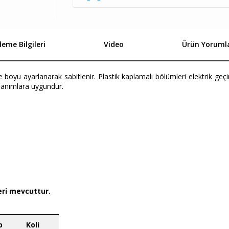
eme Bilgileri
Video
Ürün Yorumla
e boyu ayarlanarak sabitlenir. Plastik kaplamalı bölümleri elektrik geçi
lanımlara uygundur.
eri mevcuttur.
p
Koli