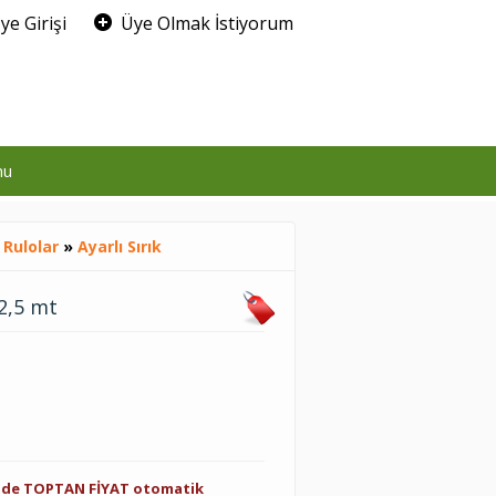
ye Girişi
Üye Olmak İstiyorum
0
mu
 Rulolar
»
Ayarlı Sırık
2,5 mt
inde TOPTAN FİYAT otomatik