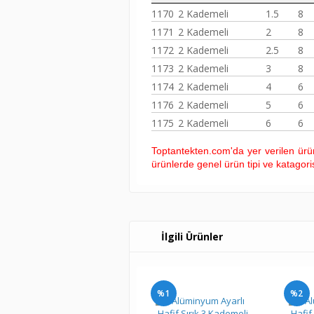
1170
2 Kademeli
1.5
8
1171
2 Kademeli
2
8
1172
2 Kademeli
2.5
8
1173
2 Kademeli
3
8
1174
2 Kademeli
4
6
1176
2 Kademeli
5
6
1175
2 Kademeli
6
6
Toptantekten.com'da yer verilen ürün 
ürünlerde genel ürün tipi ve katagoris
İlgili Ürünler
%1
%2