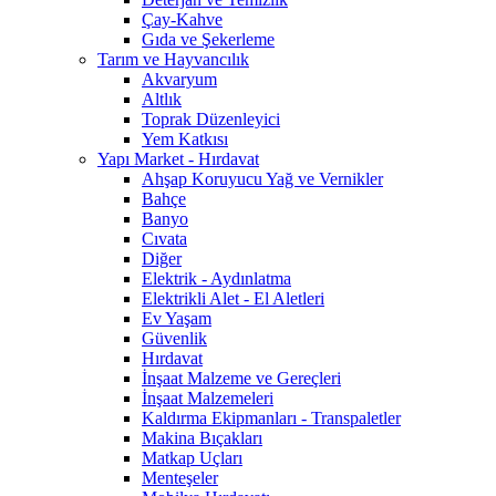
Çay-Kahve
Gıda ve Şekerleme
Tarım ve Hayvancılık
Akvaryum
Altlık
Toprak Düzenleyici
Yem Katkısı
Yapı Market - Hırdavat
Ahşap Koruyucu Yağ ve Vernikler
Bahçe
Banyo
Cıvata
Diğer
Elektrik - Aydınlatma
Elektrikli Alet - El Aletleri
Ev Yaşam
Güvenlik
Hırdavat
İnşaat Malzeme ve Gereçleri
İnşaat Malzemeleri
Kaldırma Ekipmanları - Transpaletler
Makina Bıçakları
Matkap Uçları
Menteşeler