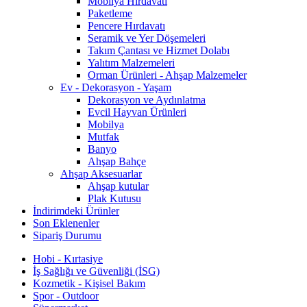
Mobilya Hırdavatı
Paketleme
Pencere Hırdavatı
Seramik ve Yer Döşemeleri
Takım Çantası ve Hizmet Dolabı
Yalıtım Malzemeleri
Orman Ürünleri - Ahşap Malzemeler
Ev - Dekorasyon - Yaşam
Dekorasyon ve Aydınlatma
Evcil Hayvan Ürünleri
Mobilya
Mutfak
Banyo
Ahşap Bahçe
Ahşap Aksesuarlar
Ahşap kutular
Plak Kutusu
İndirimdeki Ürünler
Son Eklenenler
Sipariş Durumu
Hobi - Kırtasiye
İş Sağlığı ve Güvenliği (İSG)
Kozmetik - Kişisel Bakım
Spor - Outdoor