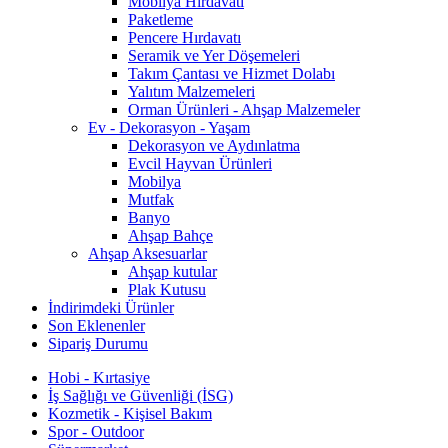
Mobilya Hırdavatı
Paketleme
Pencere Hırdavatı
Seramik ve Yer Döşemeleri
Takım Çantası ve Hizmet Dolabı
Yalıtım Malzemeleri
Orman Ürünleri - Ahşap Malzemeler
Ev - Dekorasyon - Yaşam
Dekorasyon ve Aydınlatma
Evcil Hayvan Ürünleri
Mobilya
Mutfak
Banyo
Ahşap Bahçe
Ahşap Aksesuarlar
Ahşap kutular
Plak Kutusu
İndirimdeki Ürünler
Son Eklenenler
Sipariş Durumu
Hobi - Kırtasiye
İş Sağlığı ve Güvenliği (İSG)
Kozmetik - Kişisel Bakım
Spor - Outdoor