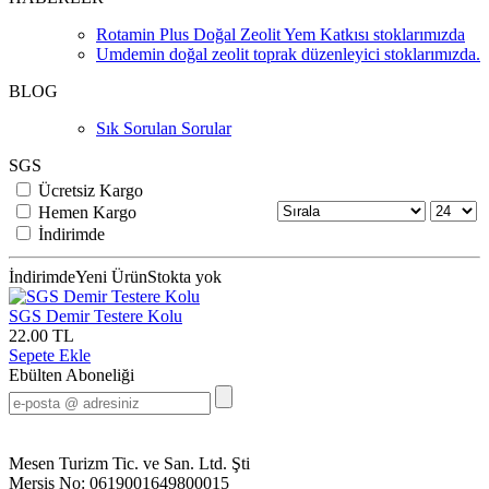
Rotamin Plus Doğal Zeolit Yem Katkısı stoklarımızda
Umdemin doğal zeolit toprak düzenleyici stoklarımızda.
BLOG
Sık Sorulan Sorular
SGS
Ücretsiz Kargo
Hemen Kargo
İndirimde
İndirimde
Yeni Ürün
Stokta yok
SGS Demir Testere Kolu
22.00 TL
Sepete Ekle
Ebülten Aboneliği
Mesen Turizm Tic. ve San. Ltd. Şti
Mersis No: 0619001649800015