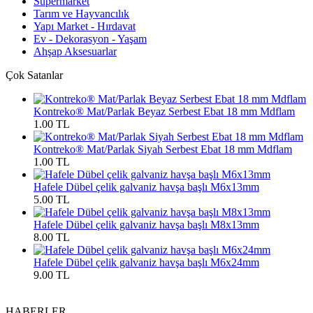
Süpermarket
Tarım ve Hayvancılık
Yapı Market - Hırdavat
Ev - Dekorasyon - Yaşam
Ahşap Aksesuarlar
Çok Satanlar
Kontreko® Mat/Parlak Beyaz Serbest Ebat 18 mm Mdflam
1.00 TL
Kontreko® Mat/Parlak Siyah Serbest Ebat 18 mm Mdflam
1.00 TL
Hafele Dübel çelik galvaniz havşa başlı M6x13mm
5.00 TL
Hafele Dübel çelik galvaniz havşa başlı M8x13mm
8.00 TL
Hafele Dübel çelik galvaniz havşa başlı M6x24mm
9.00 TL
HABERLER