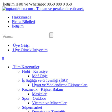
İletişim Hattı ve Whatsapp:
0850 888 0 858
Hakkımızda
Firma Bilgileri
İletişim
Üye Girişi
Üye Olmak İstiyorum
0
Tüm Kategoriler
Hobi - Kırtasiye
Mdf Obje
İş Sağlığı ve Güvenliği (İSG)
Uyarı ve Yönlendirme Ekipmanları
Kozmetik - Kişisel Bakım
Maskeler
Spor - Outdoor
Vitamin ve Mineraller
Süpermarket
Deterjan ve Temizlik