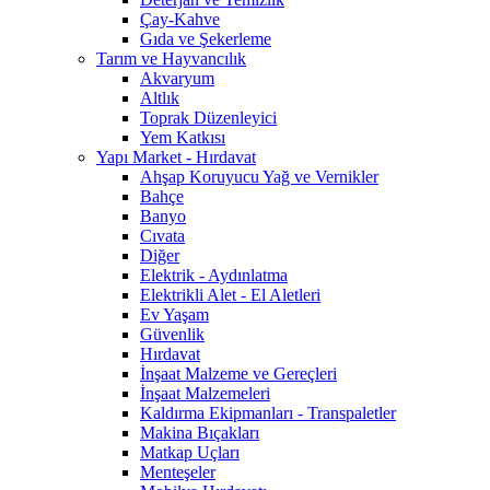
Çay-Kahve
Gıda ve Şekerleme
Tarım ve Hayvancılık
Akvaryum
Altlık
Toprak Düzenleyici
Yem Katkısı
Yapı Market - Hırdavat
Ahşap Koruyucu Yağ ve Vernikler
Bahçe
Banyo
Cıvata
Diğer
Elektrik - Aydınlatma
Elektrikli Alet - El Aletleri
Ev Yaşam
Güvenlik
Hırdavat
İnşaat Malzeme ve Gereçleri
İnşaat Malzemeleri
Kaldırma Ekipmanları - Transpaletler
Makina Bıçakları
Matkap Uçları
Menteşeler