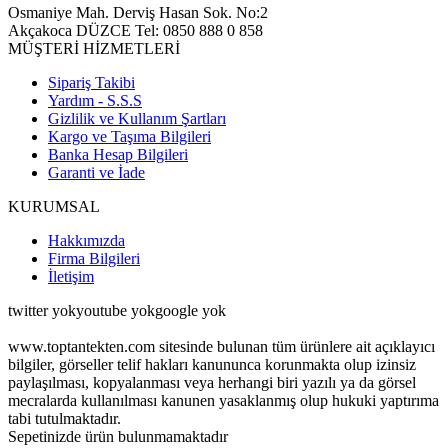
Osmaniye Mah. Derviş Hasan Sok. No:2
Akçakoca DÜZCE Tel: 0850 888 0 858
MÜŞTERİ HİZMETLERİ
Sipariş Takibi
Yardım - S.S.S
Gizlilik ve Kullanım Şartları
Kargo ve Taşıma Bilgileri
Banka Hesap Bilgileri
Garanti ve İade
KURUMSAL
Hakkımızda
Firma Bilgileri
İletişim
twitter yokyoutube yok
google yok
www.toptantekten.com sitesinde bulunan tüm ürünlere ait açıklayıcı
bilgiler, görseller telif hakları kanununca korunmakta olup izinsiz
paylaşılması, kopyalanması veya herhangi biri yazılı ya da görsel
mecralarda kullanılması kanunen yasaklanmış olup hukuki yaptırıma
tabi tutulmaktadır.
Sepetinizde ürün bulunmamaktadır