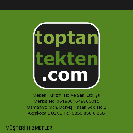
Mesen Turizm Tic. ve San. Ltd. Şti
Mersis No: 0619001649800015
Osmaniye Mah. Derviş Hasan Sok. No:2
Akçakoca DÜZCE Tel: 0850 888 0 858
MÜŞTERİ HİZMETLERİ