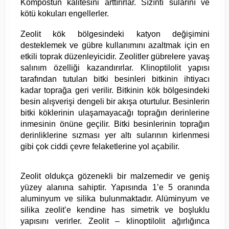
Kompostun kalitesini arttırırlar. Sızıntı sularını ve
kötü kokuları engellerler.
Zeolit kök bölgesindeki katyon değişimini
desteklemek ve gübre kullanımını azaltmak için en
etkili toprak düzenleyicidir. Zeolitler gübrelere yavaş
salınım özelliği kazandırırlar. Klinoptilolit yapısı
tarafından tutulan bitki besinleri bitkinin ihtiyacı
kadar toprağa geri verilir. Bitkinin kök bölgesindeki
besin alışverişi dengeli bir akışa oturtulur. Besinlerin
bitki köklerinin ulaşamayacağı toprağın derinlerine
inmesinin önüne geçilir. Bitki besinlerinin toprağın
derinliklerine sızması yer altı sularının kirlenmesi
gibi çok ciddi çevre felaketlerine yol açabilir.
Zeolit oldukça gözenekli bir malzemedir ve geniş
yüzey alanına sahiptir. Yapısında 1’e 5 oranında
aluminyum ve silika bulunmaktadır. Alüminyum ve
silika zeolit’e kendine has simetrik ve boşluklu
yapısını verirler. Zeolit – klinoptilolit ağırlığınca