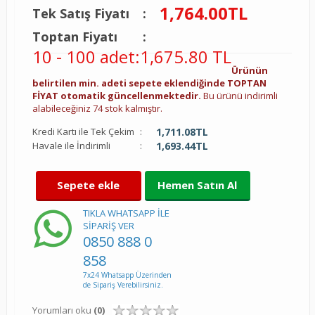
1,764.00
TL
Tek Satış Fiyatı
:
Toptan Fiyatı
:
10 - 100 adet
:
1,675.80 TL
Ürünün
belirtilen min. adeti sepete eklendiğinde TOPTAN
FİYAT otomatik güncellenmektedir.
Bu ürünü indirimli
alabileceğiniz 74 stok kalmıştır.
Kredi Kartı ile Tek Çekim
:
1,711.08
TL
Havale ile İndirimli
:
1,693.44
TL
Sepete ekle
Hemen Satın Al
TIKLA WHATSAPP İLE
SİPARİŞ VER
0850 888 0
858
7x24 Whatsapp Üzerinden
de Sipariş Verebilirsiniz.
Yorumları oku
(0)