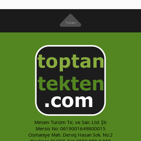
Mesen Turizm Tic. ve San. Ltd. Şti
Mersis No: 0619001649800015
Osmaniye Mah. Derviş Hasan Sok. No:2