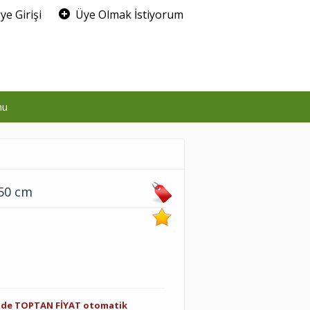
ye Girişi
Üye Olmak İstiyorum
0
mu
 50 cm
inde TOPTAN FİYAT otomatik