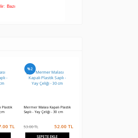
lir: Bazı
%2
%2
 Plastik
Mermer Malası Kapalı Plastik
Seramik Malası Açık Plastik
 cm
Saplı - Yay Çeliği - 30 cm
Saplı - Yay Çeliği - Üçgen
Dişli - 50 cm
7.00
TL
52.00
TL
52.00
TL
53.00 TL
53.00 TL
SEPETE EKLE
SEPETE EKLE