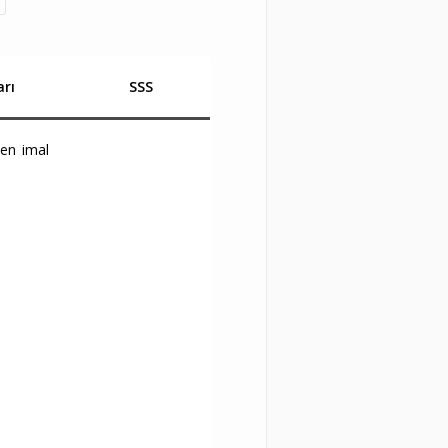
rı
SSS
den imal