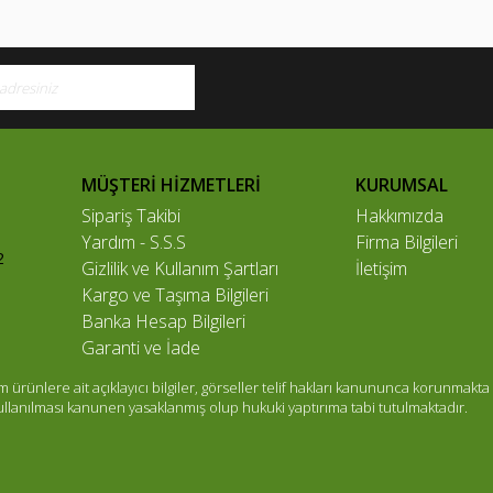
MÜŞTERİ HİZMETLERİ
KURUMSAL
Sipariş Takibi
Hakkımızda
Yardım - S.S.S
Firma Bilgileri
2
Gizlilik ve Kullanım Şartları
İletişim
Kargo ve Taşıma Bilgileri
Banka Hesap Bilgileri
Garanti ve İade
ünlere ait açıklayıcı bilgiler, görseller telif hakları kanununca korunmakta 
kullanılması kanunen yasaklanmış olup hukuki yaptırıma tabi tutulmaktadır.