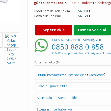
güncellenmektedir.
Bu ürünü indirimli alabileceğin
Kredi Kartı ile Tek Çekim
:
64.99
TL
Havale ile İndirimli
:
64.32
TL
Sepete ekle
Hemen Satın Al
TIKLA WHATSAPP İLE SİPARİŞ VER
0850 888 0 858
7x24 Whatsapp Üzerinden de Sipariş Verebilirsiniz
Yorumları oku
(0)
(
)
Ürünü karşılaştırma listeme ekle
Karşılaştır
Fiyatı düşünce bildir
Aklımdakiler listesine ekle
Stoga girince haber ver