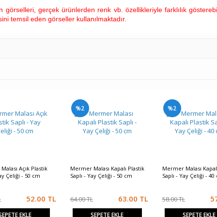
görselleri, gerçek ürünlerden renk vb. özellikleriyle farklılık gösterebi
ini temsil eden görseller kullanılmaktadır.
%2
%2
alası Açık Plastik
Mermer Malası Kapalı Plastik
Mermer Malası Kapalı
ay Çeliği - 50 cm
Saplı - Yay Çeliği - 50 cm
Saplı - Yay Çeliği - 40
52.00
TL
63.00
TL
5
L
64.00 TL
58.00 TL
SEPETE EKLE
SEPETE EKLE
SEPETE EKLE