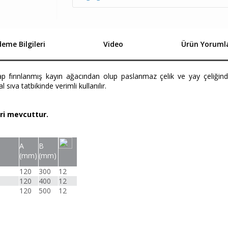
eme Bilgileri
Video
Ürün Yorumla
 Sap fırınlanmış kayın ağacından olup paslanmaz çelik ve yay çeliğin
 sıva tatbikinde verimli kullanılır.
eri mevcuttur.
A
B
(mm)
(mm)
120
300
12
120
400
12
120
500
12