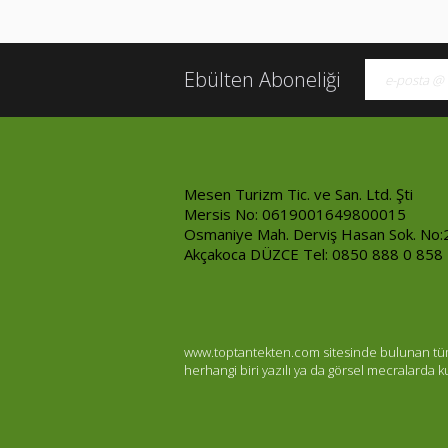
Ebülten Aboneliği
Mesen Turizm Tic. ve San. Ltd. Şti
Mersis No: 0619001649800015
Osmaniye Mah. Derviş Hasan Sok. No:
Akçakoca DÜZCE Tel: 0850 888 0 858
www.toptantekten.com sitesinde bulunan tüm ür
herhangi biri yazılı ya da görsel mecralarda 