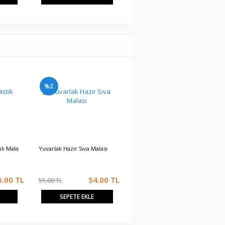
%2
plı Mala
Yuvarlak Hazır Sıva Malası
Zımpara Malası Sabit
6.00
TL
54.00
TL
38.00
TL
55.00 TL
SEPETE EKLE
SEPETE EKLE