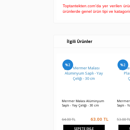
Toptantekten.com'da yer verilen ürün 
ürünlerde genel ürün tipi ve katagoris
İlgili Ürünler
%2
%2
Mermer Malası Alüminyum
Mermer M
Saplı - Yay Çeliği - 30 cm
Saplı - Y
63.00
TL
64.00 TL
53.00 T
SEPETE EKLE