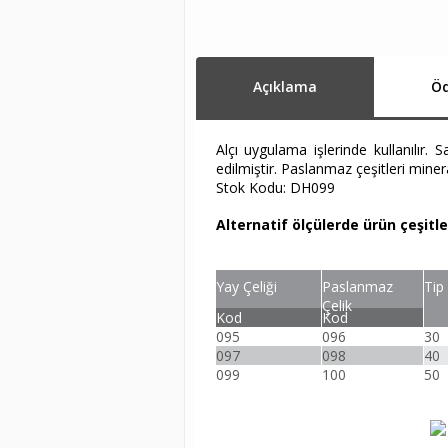
Açıklama
Öd
Alçı uygulama işlerinde kullanılır.
edilmiştir. Paslanmaz çeşitleri mineral
Stok Kodu: DH099
Alternatif ölçülerde ürün çeşitl
Yay Çeliği
Paslanmaz
Tip
Çelik
Kod
Kod
095
096
30
097
098
40
099
100
50