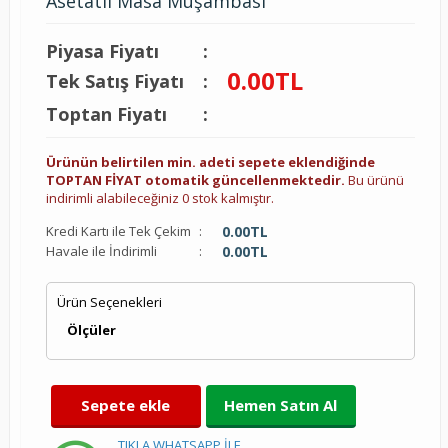
Asetatlı Masa Muşambası
Piyasa Fiyatı
:
0.00
TL
Tek Satış Fiyatı
:
Toptan Fiyatı
:
Ürünün belirtilen min. adeti sepete eklendiğinde
TOPTAN FİYAT otomatik güncellenmektedir.
Bu ürünü
indirimli alabileceğiniz 0 stok kalmıştır.
Kredi Kartı ile Tek Çekim
:
0.00
TL
Havale ile İndirimli
:
0.00
TL
Ürün Seçenekleri
Ölçüler
Sepete ekle
Hemen Satın Al
TIKLA WHATSAPP İLE