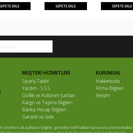
SEPETE EKLE
SEPETE EKLE
SEPETE EKLE
MÜŞTERİ HİZMETLERİ
KURUMSAL
Sipariş Takibi
Hakkımızda
Yardım - S.S.S
Firma Bilgileri
2
Gizlilik ve Kullanım Şartları
İletişim
Kargo ve Taşıma Bilgileri
Banka Hesap Bilgileri
Garanti ve İade
ünlere ait açıklayıcı bilgiler, görseller telif hakları kanununca korunmakta 
kullanılması kanunen yasaklanmış olup hukuki yaptırıma tabi tutulmaktadır.