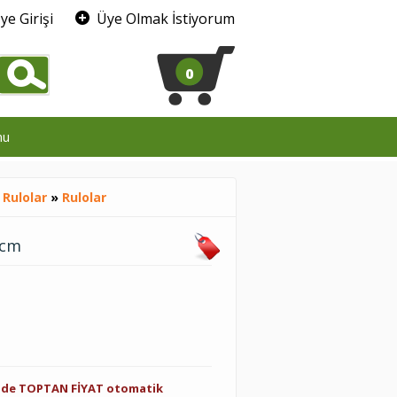
ye Girişi
Üye Olmak İstiyorum
0
mu
 Rulolar
»
Rulolar
 cm
inde TOPTAN FİYAT otomatik