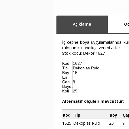
Açıklama
Öd
İç cephe boya uygulamalarında kull
rulonun kullandıkça verimi artar.
Stok kodu: Dekor 1627
Kod
1627
Tip
Dekoplas Rulo
Boy
15
En
Çap
9
Boyut
Koli
25
Alternatif ölçüleri mevcuttur:
Kod
Tip
Boy
Ça
1625
Dekoplas Rulo
20
9