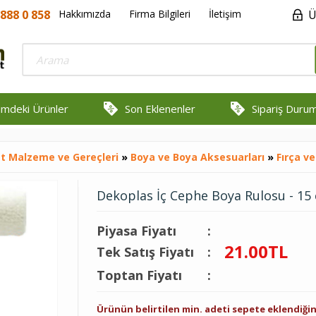
888 0 858
Hakkımızda
Firma Bilgileri
İletişim
Ü
rimdeki Ürünler
Son Eklenenler
Sipariş Duru
t Malzeme ve Gereçleri
»
Boya ve Boya Aksesuarları
»
Fırça ve
Dekoplas İç Cephe Boya Rulosu - 15
Piyasa Fiyatı
:
21.00
TL
Tek Satış Fiyatı
:
Toptan Fiyatı
:
Ürünün belirtilen min. adeti sepete eklendiğ