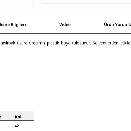
eme Bilgileri
Video
Ürün Yorumla
anılmak üzere üretilmiş plastik boya rulosudur. Solventlerden etki
p
Koli
25