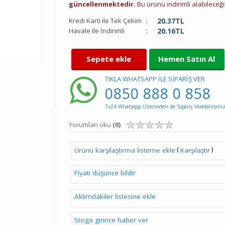
güncellenmektedir.
Bu ürünü indirimli alabileceğin
Kredi Kartı ile Tek Çekim
:
20.37
TL
Havale ile İndirimli
:
20.16
TL
Sepete ekle
Hemen Satın Al
TIKLA WHATSAPP İLE SİPARİŞ VER
0850 888 0 858
7x24 Whatsapp Üzerinden de Sipariş Verebilirsiniz
Yorumları oku
(0)
(
)
Ürünü karşılaştırma listeme ekle
Karşılaştır
Fiyatı düşünce bildir
Aklımdakiler listesine ekle
Stoga girince haber ver