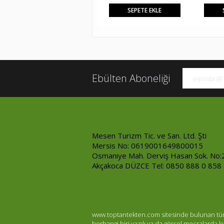
SEPETE EKLE
Ebülten Aboneliği
Mesen Turizm Tic. ve San. Ltd. Şti
Mersis No: 0619001649800015
Osmaniye Mah. Derviş Hasan Sok. No:
Akçakoca DÜZCE Tel: 0850 888 0 858
www.toptantekten.com sitesinde bulunan tüm ür
herhangi biri yazılı ya da görsel mecralarda 