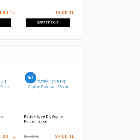
4.00
TL
13.00
TL
39.00
TL
SEPETE EKLE
SEPETE EKLE
%1
he
Pösteki İç ve Dış Cephe
Sünger Kristalli Dekorasyon
Rulosu - 25 cm
Kalorifer Rulosu - 20cm
1.00
TL
84.00
TL
38.00
TL
85.00 TL