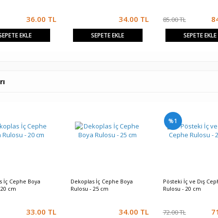
36.00
TL
34.00
TL
8
85.00 TL
SEPETE EKLE
SEPETE EKLE
SEPETE EKLE
rı
%1
s İç Cephe Boya
Dekoplas İç Cephe Boya
Pösteki İç ve Dış Cep
 20 cm
Rulosu - 25 cm
Rulosu - 20 cm
33.00
TL
34.00
TL
7
72.00 TL