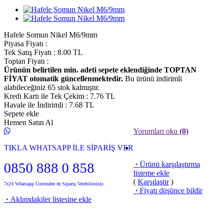
Hafele Somun Nikel M6/9mm
Piyasa Fiyatı
:
Tek Satış Fiyatı
:
8.00
TL
Toptan Fiyatı
:
Ürünün belirtilen min. adeti sepete eklendiğinde TOPTAN
FİYAT otomatik güncellenmektedir.
Bu ürünü indirimli
alabileceğiniz 65 stok kalmıştır.
Kredi Kartı ile Tek Çekim
:
7.76
TL
Havale ile İndirimli
:
7.68
TL
Sepete ekle
Hemen Satın Al
Yorumları oku
(0)
TIKLA WHATSAPP İLE SİPARİŞ VER
0850 888 0 858
·
Ürünü karşılaştırma
listeme ekle
(
Karşılaştır
)
7x24 Whatsapp Üzerinden de Sipariş Verebilirsiniz.
·
Fiyatı düşünce bildir
·
Aklımdakiler listesine ekle