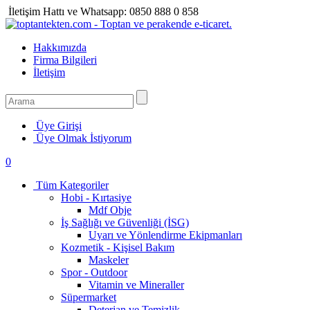
İletişim Hattı ve Whatsapp:
0850 888 0 858
Hakkımızda
Firma Bilgileri
İletişim
Üye Girişi
Üye Olmak İstiyorum
0
Tüm Kategoriler
Hobi - Kırtasiye
Mdf Obje
İş Sağlığı ve Güvenliği (İSG)
Uyarı ve Yönlendirme Ekipmanları
Kozmetik - Kişisel Bakım
Maskeler
Spor - Outdoor
Vitamin ve Mineraller
Süpermarket
Deterjan ve Temizlik