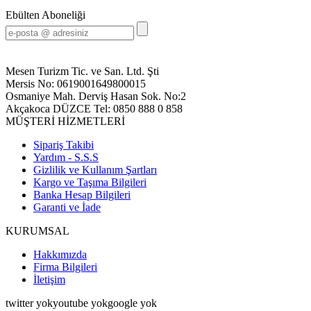
Ebülten Aboneliği
Mesen Turizm Tic. ve San. Ltd. Şti
Mersis No: 0619001649800015
Osmaniye Mah. Derviş Hasan Sok. No:2
Akçakoca DÜZCE Tel: 0850 888 0 858
MÜŞTERİ HİZMETLERİ
Sipariş Takibi
Yardım - S.S.S
Gizlilik ve Kullanım Şartları
Kargo ve Taşıma Bilgileri
Banka Hesap Bilgileri
Garanti ve İade
KURUMSAL
Hakkımızda
Firma Bilgileri
İletişim
twitter yokyoutube yok
google yok