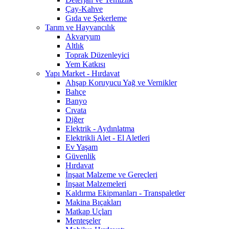
Çay-Kahve
Gıda ve Şekerleme
Tarım ve Hayvancılık
Akvaryum
Altlık
Toprak Düzenleyici
Yem Katkısı
Yapı Market - Hırdavat
Ahşap Koruyucu Yağ ve Vernikler
Bahçe
Banyo
Cıvata
Diğer
Elektrik - Aydınlatma
Elektrikli Alet - El Aletleri
Ev Yaşam
Güvenlik
Hırdavat
İnşaat Malzeme ve Gereçleri
İnşaat Malzemeleri
Kaldırma Ekipmanları - Transpaletler
Makina Bıçakları
Matkap Uçları
Menteşeler