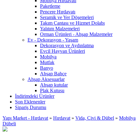
Mobilya Hırdavatı
Paketleme
Pencere Hırdavatı
Seramik ve Yer Döşemeleri
Takım Çantası ve Hizmet Dolabı
Yalıtım Malzemeleri
Orman Ürünleri - Ahşap Malzemeler
Ev - Dekorasyon - Yaşam
Dekorasyon ve Aydınlatma
Evcil Hayvan Ürünleri
Mobilya
Mutfak
Banyo
Ahşap Bahçe
Ahşap Aksesuarlar
Ahşap kutular
Plak Kutusu
İndirimdeki Ürünler
Son Eklenenler
Sipariş Durumu
Yapı Market - Hırdavat
»
Hırdavat
»
Vida, Çivi & Dübel
»
Mobilya
Dübeli