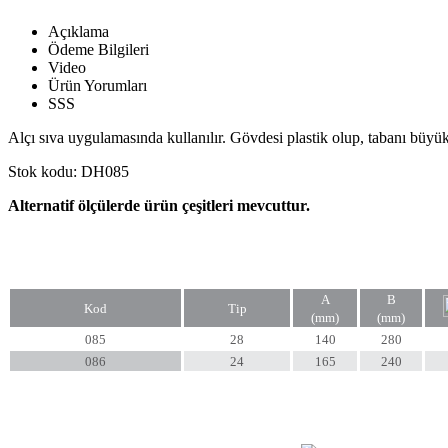
Açıklama
Ödeme Bilgileri
Video
Ürün Yorumları
SSS
Alçı sıva uygulamasında kullanılır. Gövdesi plastik olup, tabanı büyük
Stok kodu: DH085
Alternatif ölçülerde ürün çeşitleri mevcuttur.
A
B
Kod
Tip
(mm)
(mm)
085
28
140
280
086
24
165
240