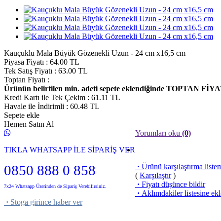
Kauçuklu Mala Büyük Gözenekli Uzun - 24 cm x16,5 cm
Piyasa Fiyatı
:
64.00 TL
Tek Satış Fiyatı
:
63.00
TL
Toptan Fiyatı
:
Ürünün belirtilen min. adeti sepete eklendiğinde TOPTAN FİYA
Kredi Kartı ile Tek Çekim
:
61.11
TL
Havale ile İndirimli
:
60.48
TL
Sepete ekle
Hemen Satın Al
Yorumları oku
(0)
TIKLA WHATSAPP İLE SİPARİŞ VER
0850 888 0 858
·
Ürünü karşılaştırma liste
(
Karşılaştır
)
·
Fiyatı düşünce bildir
7x24 Whatsapp Üzerinden de Sipariş Verebilirsiniz.
·
Aklımdakiler listesine ekl
·
Stoga girince haber ver