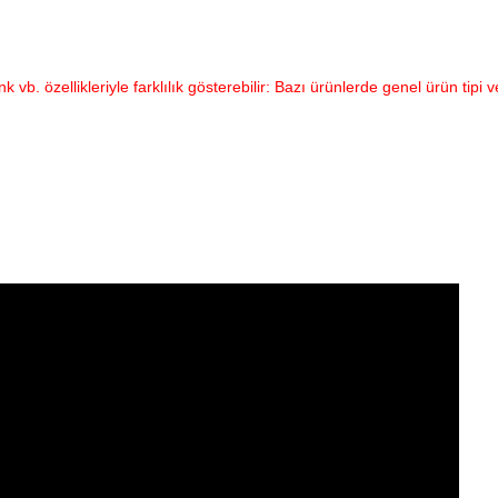
vb. özellikleriyle farklılık gösterebilir: Bazı ürünlerde genel ürün tipi v