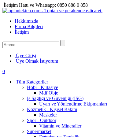
İletişim Hattı ve Whatsapp:
0850 888 0 858
Hakkımızda
Firma Bilgileri
İletişim
Üye Girişi
Üye Olmak İstiyorum
0
Tüm Kategoriler
Hobi - Kırtasiye
Mdf Obje
İş Sağlığı ve Güvenliği (İSG)
Uyarı ve Yönlendirme Ekipmanları
Kozmetik - Kişisel Bakım
Maskeler
Spor - Outdoor
Vitamin ve Mineraller
Süpermarket
Deterjan ve Temizlik