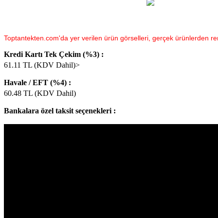
Toptantekten.com'da yer verilen ürün görselleri, gerçek ürünlerden renk 
Kredi Kartı Tek Çekim (%3) :
61.11
TL (KDV Dahil)>
Havale / EFT (%4) :
60.48
TL (KDV Dahil)
Bankalara özel taksit seçenekleri :