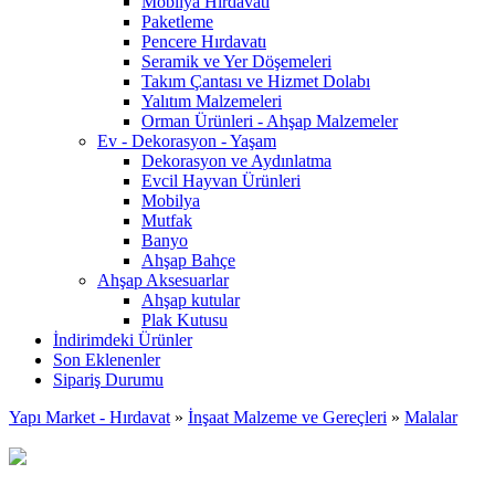
Mobilya Hırdavatı
Paketleme
Pencere Hırdavatı
Seramik ve Yer Döşemeleri
Takım Çantası ve Hizmet Dolabı
Yalıtım Malzemeleri
Orman Ürünleri - Ahşap Malzemeler
Ev - Dekorasyon - Yaşam
Dekorasyon ve Aydınlatma
Evcil Hayvan Ürünleri
Mobilya
Mutfak
Banyo
Ahşap Bahçe
Ahşap Aksesuarlar
Ahşap kutular
Plak Kutusu
İndirimdeki Ürünler
Son Eklenenler
Sipariş Durumu
Yapı Market - Hırdavat
»
İnşaat Malzeme ve Gereçleri
»
Malalar