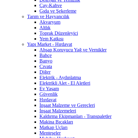
Çay-Kahve
Gıda ve Şekerleme
Tarım ve Hayvancılık
Akvaryum
Altlık
Toprak Düzenleyici
Yem Katkısı
Yapı Market - Hırdavat
Ahşap Koruyucu Yağ ve Vernikler
Bahçe
Banyo
Cıvata
Diğer
Elektrik - Aydınlatma
Elektrikli Alet - El Aletleri
Ev Yaşam
Güvenlik
Hırdavat
İnşaat Malzeme ve Gereçleri
İnşaat Malzemeleri
Kaldırma Ekipmanları - Transpaletler
Makina Bıçakları
Matkap Uçları
Menteşeler