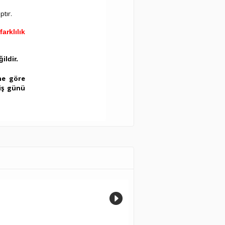
tır.
arklılık
ildir.
ne göre
 iş günü