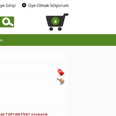
ye Girişi
Üye Olmak İstiyorum
0
mu
L
inde TOPTAN FİYAT otomatik