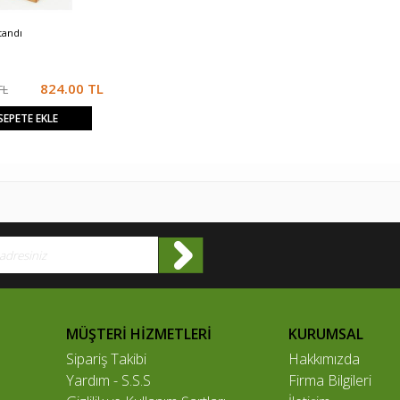
tandı
Masif Ahşap Ayaklı Pano -
Tablet Standı
Yazı Tahtası
824.00
TL
82
TL
23,880.00 TL
840.00 TL
23,403.00
TL
SEPETE EKLE
SEPETE
SEPETE EKLE
EKLE
MÜŞTERİ HİZMETLERİ
KURUMSAL
Sipariş Takibi
Hakkımızda
Yardım - S.S.S
Firma Bilgileri