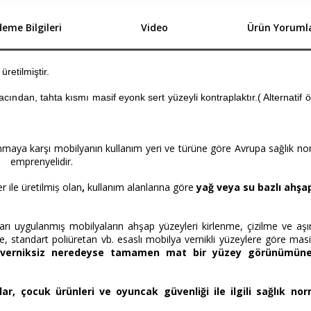
eme Bilgileri
Video
Ürün Yorumla
etilmiştir.
ından, tahta kısmı masif eyonk sert yüzeyli kontraplaktır.( Alternatif ö
maya karşı mobilyanın kullanım yeri ve türüne göre Avrupa sağlık no
ı
emprenyelidir.
ile üretilmiș olan
,
kullanım alanlarına göre
yağ veya su bazlı ahşa
arı uygulanmış mobilyaların ahşap yüzeyleri kirlenme, çizilme ve aş
te, standart poliüretan vb. esaslı mobilya vernikli yüzeylere göre mas
verniksiz neredeyse tamamen mat bir yüzey görünümüne
r, çocuk ürünleri ve oyuncak güvenliği ile ilgili sağlık nor