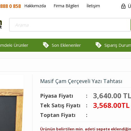
888 0 858
Hakkımızda
Firma Bilgileri
İletişim
Ü
rimdeki Ürünler
Son Eklenenler
Sipariş Duru
Masif Çam Çerçeveli Yazı Tahtası
3,640.00 T
Piyasa Fiyatı
:
3,568.00
TL
Tek Satış Fiyatı
:
Toptan Fiyatı
:
Ürünün belirtilen min. adeti sepete eklendiğ