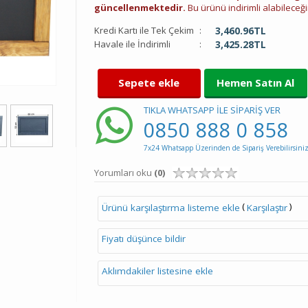
güncellenmektedir.
Bu ürünü indirimli alabileceğin
Kredi Kartı ile Tek Çekim
:
3,460.96
TL
Havale ile İndirimli
:
3,425.28
TL
Sepete ekle
Hemen Satın Al
TIKLA WHATSAPP İLE SİPARİŞ VER
0850 888 0 858
7x24 Whatsapp Üzerinden de Sipariş Verebilirsiniz
Yorumları oku
(0)
(
)
Ürünü karşılaştırma listeme ekle
Karşılaştır
Fiyatı düşünce bildir
Aklımdakiler listesine ekle