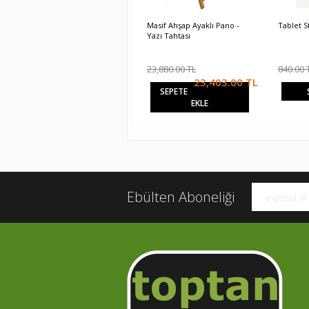
Tablet Standı
Masif Ahşap Ayaklı Pano -
Tablet S
Yazı Tahtası
824.00
TL
840.00 TL
23,880.00 TL
840.00 
23,403.00
TL
SEPETE EKLE
SEPETE
EKLE
Ebülten Aboneliği