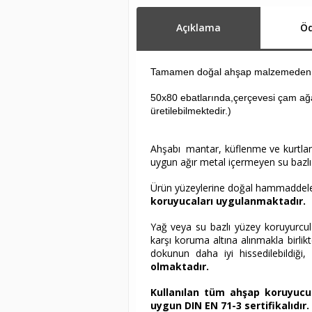
Açıklama
Öd
Tamamen doğal ahşap malzemeden ür
50x80 ebatlarında,çerçevesi çam ağac
üretilebilmektedir.)
Ahşabı mantar, küflenme ve kurtlan
uygun ağır metal içermeyen su bazl
Ürün yüzeylerine doğal hammaddeler 
koruyucaları uygulanmaktadır.
Yağ veya su bazlı yüzey koruyurcul
karşı koruma altına alınmakla birlik
dokunun daha iyi hissedilebildiği,
olmaktadır.
Kullanılan tüm ahşap koruyucula
uygun DIN EN 71-3 sertifikalıdır.