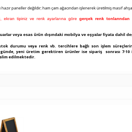
hazır paneller değildir; ham çam ağacından işlenerek üretilmiş masif ahşap
eri, ekran tipiniz ve renk ayarlarına göre
gerçek renk tonlarından f
rlar veya esas ürün dışındaki mobilya ve eşyalar fiyata dahil değ
stok durumu veya renk vb. tercihlere bağlı son işlem süreçleri
i günde, yeni üretim gerektiren ürünler ise sipariş sonrası 7-10
slim edilmektedir.
%2
%2