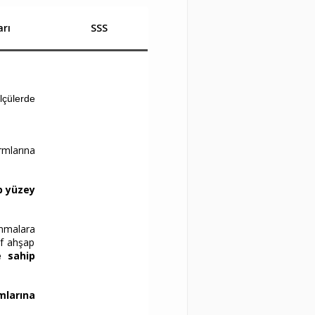
rı
SSS
lçülerde
rmlarına
p yüzey
ınmalara
if ahşap
 sahip
mlarına