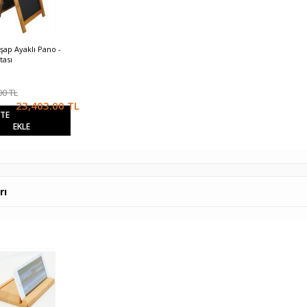
şap Ayaklı Pano -
Tablet Standı
Masif Ahşap Ayaklı Pa
tası
Yazı Tahtası
824.00
TL
00 TL
840.00 TL
23,880.00 TL
23,403.00
TL
23,40
ETE
SEPETE EKLE
SEPETE
EKLE
EKLE
rı
%2
%2