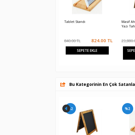
Masif Ahşap Ayaklı Pano -
Tablet Standı
Masif Ah
Yazı Tahtası
Yazı Tah
824.00
TL
23,880.00 TL
840.00 TL
23,880.
23,403.00
TL
SEPETE
SEPETE EKLE
SEP
EKLE
Bu Kategorinin En Çok Satanla
%2
%2
%2