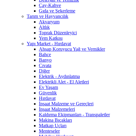
Çay-Kahve
Gıda ve Şekerleme
Tarım ve Hayvancılık
Akvaryum
Altlık
Toprak Düzenleyici
Yem Katkısı
Yapı Market - Hırdavat
Ahşap Koruyucu Yağ ve Vernikler
Bahçe
Banyo
Cıvata
Diğer
Elektrik - Aydınlatma
Elektrikli Alet - El Aletleri
Ev Yaşam
Güvenlik
Hırdavat
İnşaat Malzeme ve Gereçleri
İnşaat Malzemeleri
Kaldırma Ekipmanları - Transpaletler
Makina Bıçakları
Matkap Uçları
Menteşeler