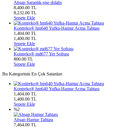
Ahşap Şaraplık-şişe dolabı
8,400.00 TL
8,232.00
TL
Sepete Ekle
Kontreko® hm640 Yufka-Hamur Açma Tahtası
1,404.00 TL
1,400.00
TL
Sepete Ekle
Kontreko® md677 Yer Sofrası
800.00
TL
Sepete Ekle
Bu Kategorinin En Çok Satanları
Kontreko® hm640 Yufka-Hamur Açma Tahtası
1,404.00 TL
1,400.00
TL
Sepete Ekle
%2
Ahşap Hamur Tahtası
7,464.00 TL