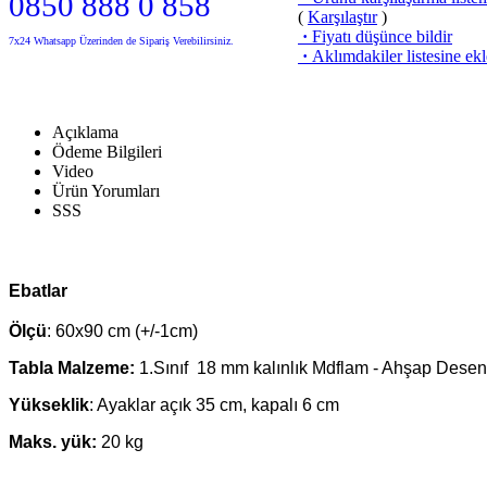
0850 888 0 858
(
Karşılaştır
)
·
Fiyatı düşünce bildir
7x24 Whatsapp Üzerinden de Sipariş Verebilirsiniz.
·
Aklımdakiler listesine ekl
Açıklama
Ödeme Bilgileri
Video
Ürün Yorumları
SSS
Ebatlar
Ölçü
: 60x90 cm (+/-1cm)
Tabla Malzeme:
1.Sınıf 18 mm kalınlık Mdflam - Ahşap Desen
Yükseklik
: Ayaklar açık 35 cm, kapalı 6 cm
Maks. yük:
20 kg