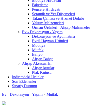
Mobilya Hırdavatı
Paketleme
Pencere Hırdavatı
Seramik ve Yer Döşemeleri
Takım Çantası ve Hizmet Dolabı
Yalıtım Malzemeleri
Orman Ürünleri - Ahşap Malzemeler
Ev - Dekorasyon - Yaşam
Dekorasyon ve Aydınlatma
Evcil Hayvan Ürünleri
Mobilya
Mutfak
Banyo
Ahşap Bahçe
Ahşap Aksesuarlar
Ahşap kutular
Plak Kutusu
İndirimdeki Ürünler
Son Eklenenler
Sipariş Durumu
Ev - Dekorasyon - Yaşam
»
Mutfak