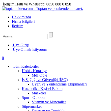
İletişim Hattı ve Whatsapp:
0850 888 0 858
Hakkımızda
Firma Bilgileri
İletişim
Üye Girişi
Üye Olmak İstiyorum
0
Tüm Kategoriler
Hobi - Kırtasiye
Mdf Obje
İş Sağlığı ve Güvenliği (İSG)
Uyarı ve Yönlendirme Ekipmanları
Kozmetik - Kişisel Bakım
Maskeler
Spor - Outdoor
Vitamin ve Mineraller
Süpermarket
Deterjan ve Temizlik