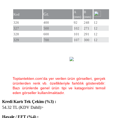
A
B
Gr.
Kod
(mm)
(mm)
326
400
92
248
12
327
500
102
271
12
328
600
101
291
12
329
700
107
300
12
Toptantekten.com'da yer verilen ürün görselleri, gerçek
ürünlerden renk vb. özellikleriyle farklılık gösterebilir:
Bazı ürünlerde genel ürün tipi ve katagorisini temsil
eden görseller kullanılmaktadır.
Kredi Kartı Tek Çekim (%3) :
54.32
TL (KDV Dahil)>
Havale / EFT (%4) :