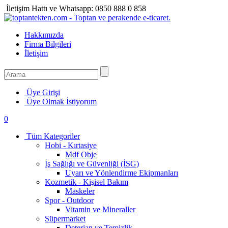
İletişim Hattı ve Whatsapp:
0850 888 0 858
Hakkımızda
Firma Bilgileri
İletişim
Üye Girişi
Üye Olmak İstiyorum
0
Tüm Kategoriler
Hobi - Kırtasiye
Mdf Obje
İş Sağlığı ve Güvenliği (İSG)
Uyarı ve Yönlendirme Ekipmanları
Kozmetik - Kişisel Bakım
Maskeler
Spor - Outdoor
Vitamin ve Mineraller
Süpermarket
Deterjan ve Temizlik