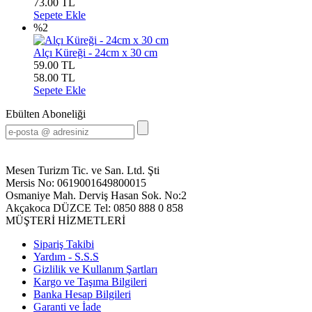
73.00
TL
Sepete Ekle
%2
Alçı Küreği - 24cm x 30 cm
59.00 TL
58.00
TL
Sepete Ekle
Ebülten Aboneliği
Mesen Turizm Tic. ve San. Ltd. Şti
Mersis No: 0619001649800015
Osmaniye Mah. Derviş Hasan Sok. No:2
Akçakoca DÜZCE Tel: 0850 888 0 858
MÜŞTERİ HİZMETLERİ
Sipariş Takibi
Yardım - S.S.S
Gizlilik ve Kullanım Şartları
Kargo ve Taşıma Bilgileri
Banka Hesap Bilgileri
Garanti ve İade