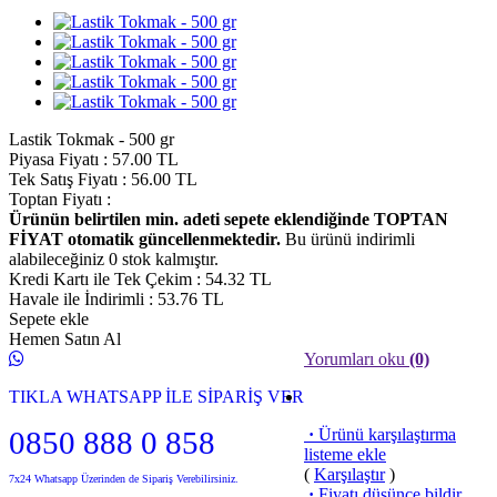
Lastik Tokmak - 500 gr
Piyasa Fiyatı
:
57.00 TL
Tek Satış Fiyatı
:
56.00
TL
Toptan Fiyatı
:
Ürünün belirtilen min. adeti sepete eklendiğinde TOPTAN
FİYAT otomatik güncellenmektedir.
Bu ürünü indirimli
alabileceğiniz 0 stok kalmıştır.
Kredi Kartı ile Tek Çekim
:
54.32
TL
Havale ile İndirimli
:
53.76
TL
Sepete ekle
Hemen Satın Al
Yorumları oku
(0)
TIKLA WHATSAPP İLE SİPARİŞ VER
0850 888 0 858
·
Ürünü karşılaştırma
listeme ekle
(
Karşılaştır
)
7x24 Whatsapp Üzerinden de Sipariş Verebilirsiniz.
·
Fiyatı düşünce bildir