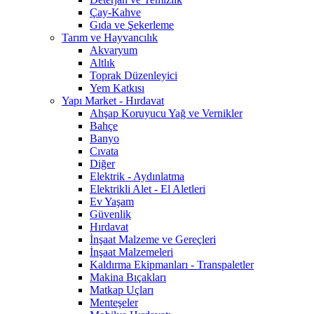
Çay-Kahve
Gıda ve Şekerleme
Tarım ve Hayvancılık
Akvaryum
Altlık
Toprak Düzenleyici
Yem Katkısı
Yapı Market - Hırdavat
Ahşap Koruyucu Yağ ve Vernikler
Bahçe
Banyo
Cıvata
Diğer
Elektrik - Aydınlatma
Elektrikli Alet - El Aletleri
Ev Yaşam
Güvenlik
Hırdavat
İnşaat Malzeme ve Gereçleri
İnşaat Malzemeleri
Kaldırma Ekipmanları - Transpaletler
Makina Bıçakları
Matkap Uçları
Menteşeler