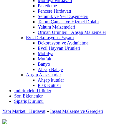
Mobilya Hırdavatı
Paketleme
Pencere Hırdavatı
Seramik ve Yer Döşemeleri
Takım Çantası ve Hizmet Dolabı
Yalıtım Malzemeleri
Orman Ürünleri - Ahşap Malzemeler
Ev - Dekorasyon - Yaşam
Dekorasyon ve Aydınlatma
Evcil Hayvan Ürünleri
Mobilya
Mutfak
Banyo
Ahşap Bahçe
Ahşap Aksesuarlar
Ahşap kutular
Plak Kutusu
İndirimdeki Ürünler
Son Eklenenler
Sipariş Durumu
Yapı Market - Hırdavat
»
İnşaat Malzeme ve Gereçleri