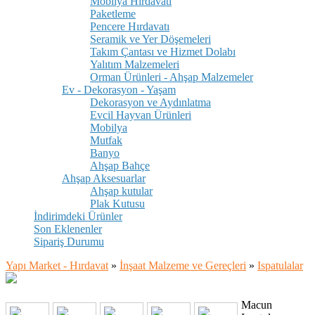
Mobilya Hırdavatı
Paketleme
Pencere Hırdavatı
Seramik ve Yer Döşemeleri
Takım Çantası ve Hizmet Dolabı
Yalıtım Malzemeleri
Orman Ürünleri - Ahşap Malzemeler
Ev - Dekorasyon - Yaşam
Dekorasyon ve Aydınlatma
Evcil Hayvan Ürünleri
Mobilya
Mutfak
Banyo
Ahşap Bahçe
Ahşap Aksesuarlar
Ahşap kutular
Plak Kutusu
İndirimdeki Ürünler
Son Eklenenler
Sipariş Durumu
Yapı Market - Hırdavat
»
İnşaat Malzeme ve Gereçleri
»
Ispatulalar
Macun