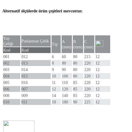
Alternatif ölçülerde ürün çeşitleri mevcuttur.
Yay
Paslanmaz Çelik
A
B
C
Çeliği
Tip
(mm)
(mm)
(mm)
Kod
Kod
001
012
6
60
80
215
12
002
013
8
80
80
220
12
003
014
9
90
80
220
12
004
015
10
100
80
220
12
005
016
11
110
85
220
12
006
007
12
120
85
220
12
008
009
14
140
85
220
12
010
011
18
180
90
225
12