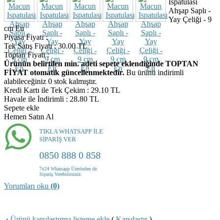
Ispatulası
Ahşap Saplı -
Yay Çeliği - 9
cm En
Piyasa Fiyatı
:
Tek Satış Fiyatı
:
30.00
TL
Toptan Fiyatı
:
Ürünün belirtilen min. adeti sepete eklendiğinde TOPTAN
FİYAT otomatik güncellenmektedir.
Bu ürünü indirimli
alabileceğiniz 0 stok kalmıştır.
Kredi Kartı ile Tek Çekim
:
29.10
TL
Havale ile İndirimli
:
28.80
TL
Sepete ekle
Hemen Satın Al
TIKLA WHATSAPP İLE
SİPARİŞ VER
0850 888 0 858
7x24 Whatsapp Üzerinden de
Sipariş Verebilirsiniz.
Yorumları oku
(0)
·
Ürünü karşılaştırma listeme ekle
(
Karşılaştır
)