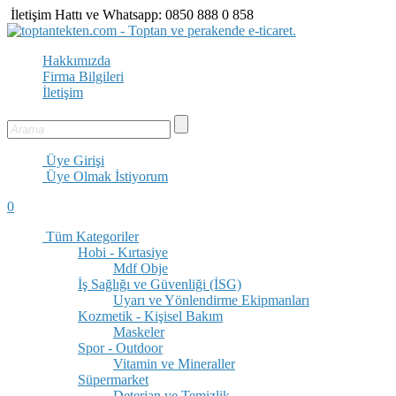
İletişim Hattı ve Whatsapp:
0850 888 0 858
Hakkımızda
Firma Bilgileri
İletişim
Üye Girişi
Üye Olmak İstiyorum
0
Tüm Kategoriler
Hobi - Kırtasiye
Mdf Obje
İş Sağlığı ve Güvenliği (İSG)
Uyarı ve Yönlendirme Ekipmanları
Kozmetik - Kişisel Bakım
Maskeler
Spor - Outdoor
Vitamin ve Mineraller
Süpermarket
Deterjan ve Temizlik