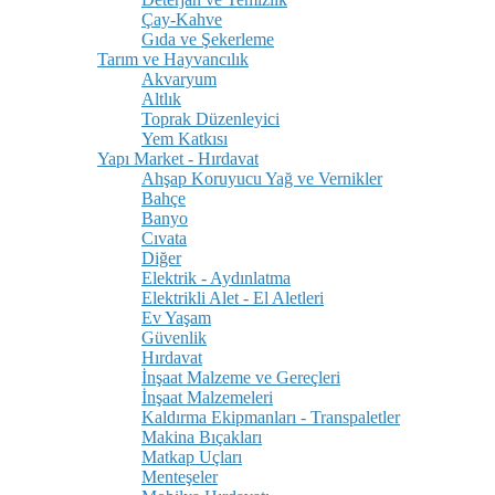
Çay-Kahve
Gıda ve Şekerleme
Tarım ve Hayvancılık
Akvaryum
Altlık
Toprak Düzenleyici
Yem Katkısı
Yapı Market - Hırdavat
Ahşap Koruyucu Yağ ve Vernikler
Bahçe
Banyo
Cıvata
Diğer
Elektrik - Aydınlatma
Elektrikli Alet - El Aletleri
Ev Yaşam
Güvenlik
Hırdavat
İnşaat Malzeme ve Gereçleri
İnşaat Malzemeleri
Kaldırma Ekipmanları - Transpaletler
Makina Bıçakları
Matkap Uçları
Menteşeler