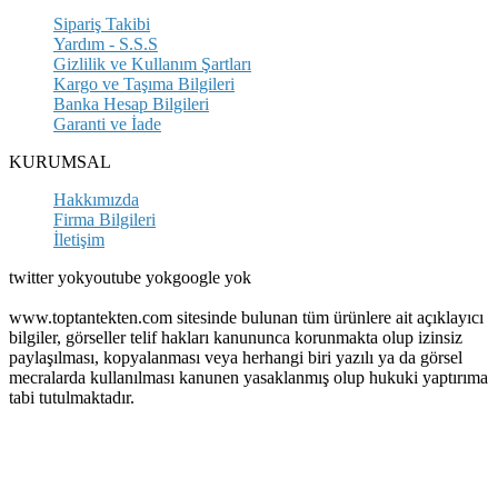
Sipariş Takibi
Yardım - S.S.S
Gizlilik ve Kullanım Şartları
Kargo ve Taşıma Bilgileri
Banka Hesap Bilgileri
Garanti ve İade
KURUMSAL
Hakkımızda
Firma Bilgileri
İletişim
twitter yokyoutube yok
google yok
www.toptantekten.com sitesinde bulunan tüm ürünlere ait açıklayıcı
bilgiler, görseller telif hakları kanununca korunmakta olup izinsiz
paylaşılması, kopyalanması veya herhangi biri yazılı ya da görsel
mecralarda kullanılması kanunen yasaklanmış olup hukuki yaptırıma
tabi tutulmaktadır.