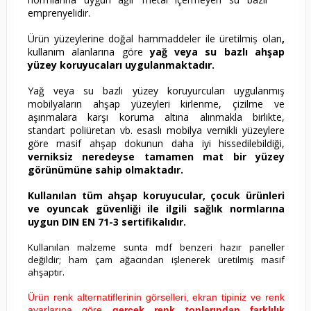
emprenyelidir.
Ürün yüzeylerine doğal hammaddeler ile üretilmiș olan
,
kullanım alanlarına göre
yağ veya su bazlı ahşap
yüzey koruyucaları uygulanmaktadır.
Yağ veya su bazlı yüzey koruyurcuları uygulanmış
mobilyaların ahşap yüzeyleri kirlenme, çizilme ve
aşınmalara karşı koruma altına alınmakla birlikte,
standart poliüretan vb. esaslı mobilya vernikli yüzeylere
göre masif ahşap dokunun daha iyi hissedilebildiği,
verniksiz neredeyse tamamen mat bir yüzey
görünümüne sahip olmaktadır.
Kullanılan tüm ahşap koruyucular, çocuk ürünleri
ve oyuncak güvenliği ile ilgili sağlık normlarına
uygun DIN EN 71-3 sertifikalıdır.
Kullanılan malzeme sunta mdf benzeri hazır paneller
değildir; ham çam ağacından işlenerek üretilmiş masif
ahşaptır.
Ürün renk alternatiflerinin görselleri, ekran tipiniz ve renk
ayarlarına göre
gerçek renk tonlarından farklılık