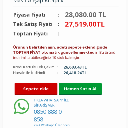
Masif Ahşap Kitaplık
28,080.00 TL
Piyasa Fiyatı
:
27,519.00
TL
Tek Satış Fiyatı
:
Toptan Fiyatı
:
Ürünün belirtilen min. adeti sepete eklendiğinde
TOPTAN FİYAT otomatik güncellenmektedir.
Bu ürünü
indirimli alabileceğiniz 10 stok kalmıştır.
Kredi Kartı ile Tek Çekim
:
26,693.43
TL
Havale ile İndirimli
:
26,418.24
TL
Sepete ekle
Hemen Satın Al
TIKLA WHATSAPP İLE
SİPARİŞ VER
0850 888 0
858
7x24 Whatsapp Üzerinden