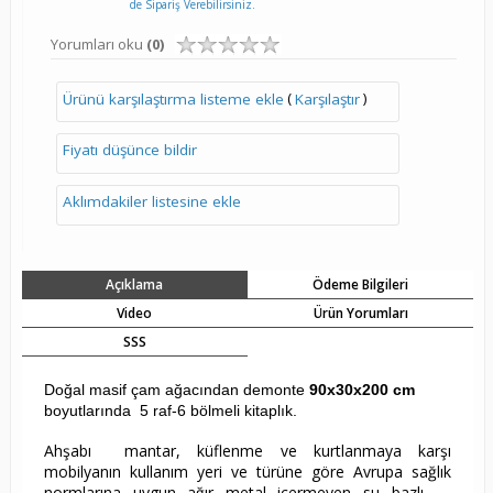
de Sipariş Verebilirsiniz.
Yorumları oku
(0)
(
)
Ürünü karşılaştırma listeme ekle
Karşılaştır
Fiyatı düşünce bildir
Aklımdakiler listesine ekle
Açıklama
Ödeme Bilgileri
Video
Ürün Yorumları
SSS
Doğal masif çam ağacından demonte
90x30x200 cm
boyutlarında 5 raf-6 bölmeli kitaplık.
Ahşabı mantar, küflenme ve kurtlanmaya karşı
mobilyanın kullanım yeri ve türüne göre Avrupa sağlık
normlarına uygun ağır metal içermeyen su bazlı