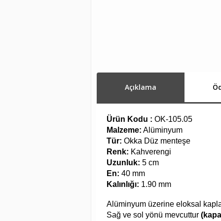
Açıklama
Öd
Ürün Kodu :
OK-105.05
Malzeme:
Alüminyum
Tür:
Okka Düz menteşe
Renk:
Kahverengi
Uzunluk:
5 cm
En:
40 mm
Kalınlığı:
1.90 mm
Alüminyum üzerine eloksal kapla
Sağ ve sol yönü mevcuttur
(kapa