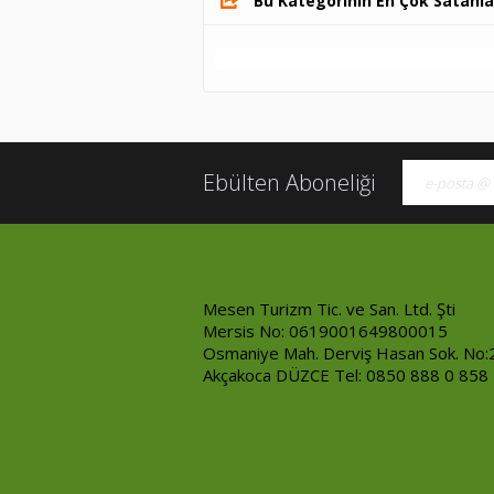
Bu Kategorinin En Çok Satanla
Ebülten Aboneliği
Mesen Turizm Tic. ve San. Ltd. Şti
Mersis No: 0619001649800015
Osmaniye Mah. Derviş Hasan Sok. No:
Akçakoca DÜZCE Tel: 0850 888 0 858