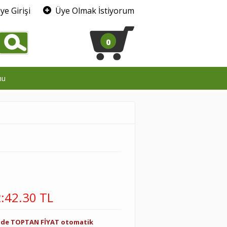
ye Girişi
Üye Olmak İstiyorum
0
mu
t
:
42.30 TL
inde TOPTAN FİYAT otomatik