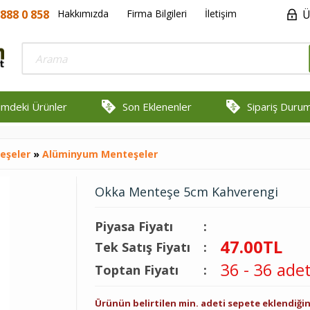
888 0 858
Hakkımızda
Firma Bilgileri
İletişim
Ü
rimdeki Ürünler
Son Eklenenler
Sipariş Duru
eşeler
»
Alüminyum Menteşeler
Okka Menteşe 5cm Kahverengi
Piyasa Fiyatı
:
47.00
TL
Tek Satış Fiyatı
:
36 - 36 ade
Toptan Fiyatı
:
Ürünün belirtilen min. adeti sepete eklendiğ