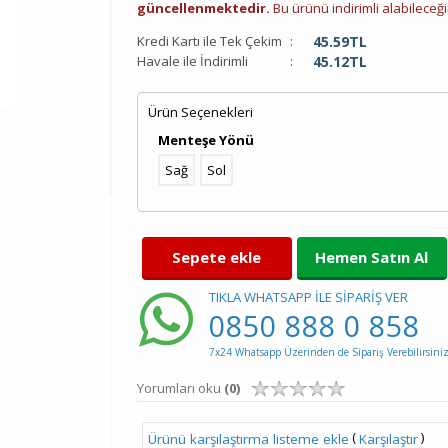
güncellenmektedir.
Bu ürünü indirimli alabileceğin
Kredi Kartı ile Tek Çekim
:
45.59
TL
Havale ile İndirimli
:
45.12
TL
Ürün Seçenekleri
Menteşe Yönü
Sağ
Sol
Sepete ekle
Hemen Satın Al
TIKLA WHATSAPP İLE SİPARİŞ VER
0850 888 0 858
7x24 Whatsapp Üzerinden de Sipariş Verebilirsiniz
Yorumları oku
(0)
(
)
Ürünü karşılaştırma listeme ekle
Karşılaştır