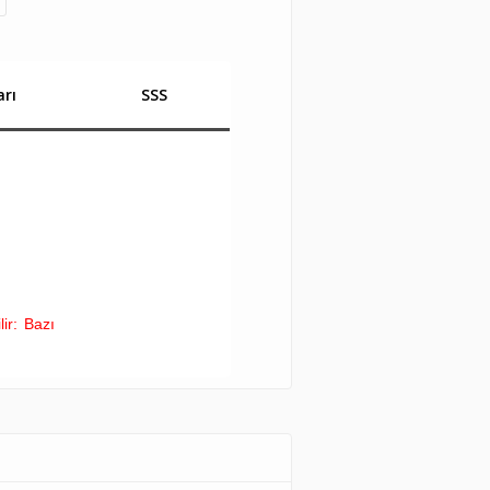
rı
SSS
lir: Bazı