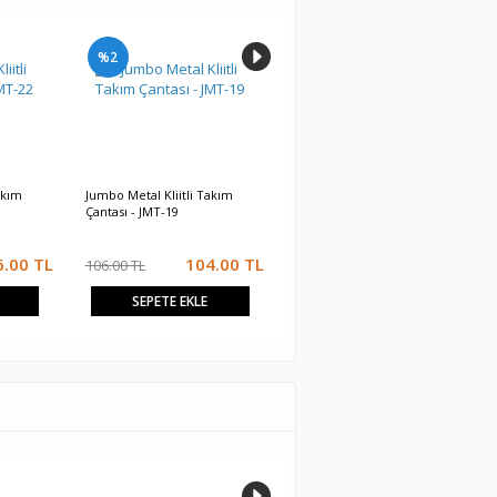
%2
%1
akım
Jumbo Metal Kliitli Takım
Jumbo Metal Kliitli Takım
Çantası - JMT-19
Çantası - JMT-16
6.00
TL
104.00
TL
67.00
TL
106.00 TL
68.00 TL
SEPETE EKLE
SEPETE EKLE
%1