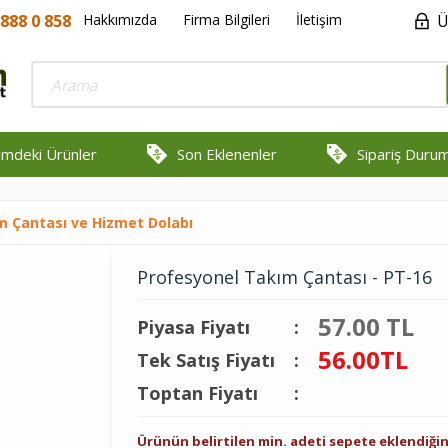
888 0 858
Hakkımızda
Firma Bilgileri
İletişim
Ü
rimdeki Ürünler
Son Eklenenler
Sipariş Duru
 Çantası ve Hizmet Dolabı
Profesyonel Takım Çantası - PT-16
57.00 TL
Piyasa Fiyatı
:
56.00
TL
Tek Satış Fiyatı
:
Toptan Fiyatı
:
Ürünün belirtilen min. adeti sepete eklendiğ