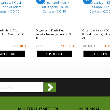
rli Klasik Düz
Organizerli Klasik Düz
Organizerli Klasik Dü
Takım Çantası - C.O
Kapaklı Takım Çantası - C.O
Kapaklı Takım Çantası
18
21
49.00
TL
71.00
TL
10
L
72.00 TL
106.00 TL
SEPETE EKLE
SEPETE EKLE
SEPETE EKLE
MÜŞTERİ HİZMETLERİ
KURUMSAL