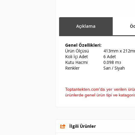
Açıklama
Öd
Genel Özellikleri:
Ürün Ölçüsü
413mm x 212m
Koli İçi Adet
6 Adet
Kutu Hacmi
0.098 m
3
Renkler
Sarı / Siyah
Toptantekten.com'da yer verilen ürün 
ürünlerde genel ürün tipi ve katagoris
İlgili Ürünler