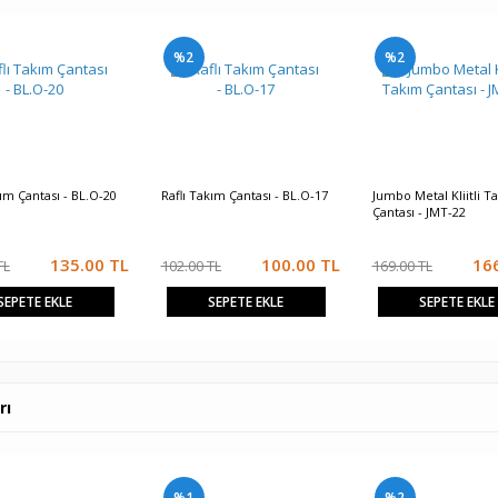
%2
%2
kım Çantası - BL.O-20
Raflı Takım Çantası - BL.O-17
Jumbo Metal Kliitli T
Çantası - JMT-22
135.00
TL
100.00
TL
16
TL
102.00 TL
169.00 TL
SEPETE EKLE
SEPETE EKLE
SEPETE EKLE
rı
%1
%2