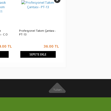
z
Profesyonel Takım Çantası -
Profesyonel Takım Çantası -
 - C.O
PT-13
PT-19
4.00
TL
36.00
TL
84.00
TL
85.00 TL
SEPETE EKLE
SEPETE EKLE