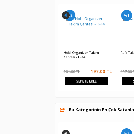
%2
%1
Hobi Organizer Takım
Raflı Ta
Çantası - H-14
197.00
TL
201.00 TL
137.00 
SEPETE EKLE
Bu Kategorinin En Çok Satanla
%2