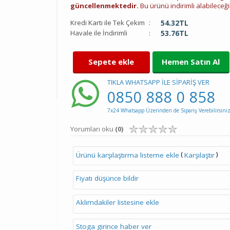
güncellenmektedir.
Bu ürünü indirimli alabileceğin
Kredi Kartı ile Tek Çekim
:
54.32
TL
Havale ile İndirimli
:
53.76
TL
Sepete ekle
Hemen Satın Al
TIKLA WHATSAPP İLE SİPARİŞ VER
0850 888 0 858
7x24 Whatsapp Üzerinden de Sipariş Verebilirsiniz
Yorumları oku
(0)
(
)
Ürünü karşılaştırma listeme ekle
Karşılaştır
Fiyatı düşünce bildir
Aklımdakiler listesine ekle
Stoga girince haber ver