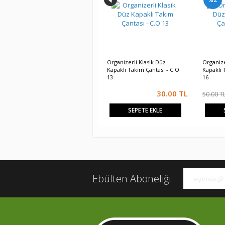
Organizerli Klasik Düz
Organize
Kapaklı Takım Çantası - C.O
Kapaklı 
13
16
30.00
TL
50.00 T
SEPETE EKLE
Ebülten Aboneliği