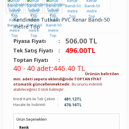
Kendinden Tutkallı PVC Kenar Bandı-50
metre Top
506.00 TL
Piyasa Fiyatı
:
496.00
TL
Tek Satış Fiyatı
:
Toptan Fiyatı
:
40 - 40 adet
:
446.40 TL
Ürünün belirtilen
min. adeti sepete eklendiğinde TOPTAN FİYAT
otomatik güncellenmektedir.
Bu ürünü indirimli
alabileceğiniz 0 stok kalmıştır.
Kredi Kartı ile Tek Çekim
:
481.12
TL
Havale ile İndirimli
:
476.16
TL
Ürün Seçenekleri
Renk