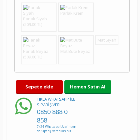
Parlak Krem
Parlak Siyah
(
509.00
TL)
Mat Siyah
Parlak Beyaz
Mat Bute Beyaz
(
509.00
TL)
Sepete ekle
Hemen Satın Al
TIKLA WHATSAPP İLE
SİPARİŞ VER
0850 888 0
858
7x24 Whatsapp Üzerinden
de Sipariş Verebilirsiniz.