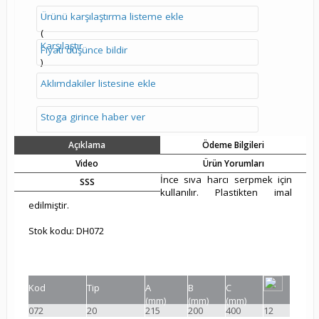
Ürünü karşılaştırma listeme ekle
(
Karşılaştır
Fiyatı düşünce bildir
)
Aklımdakiler listesine ekle
Stoga girince haber ver
Açıklama
Ödeme Bilgileri
Video
Ürün Yorumları
İnce sıva harcı serpmek için
SSS
kullanılır. Plastikten imal
edilmiştir.
Stok kodu: DH072
Kod
Tip
A
B
C
(mm)
(mm)
(mm)
072
20
215
200
400
12