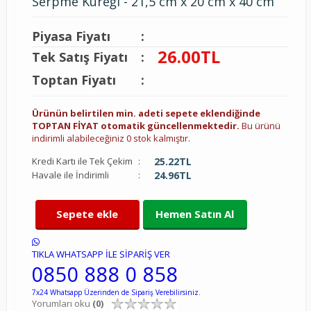
Serpme Küreği - 21,5 cm x 20 cm x 40 cm
Piyasa Fiyatı
:
26.00
TL
Tek Satış Fiyatı
:
Toptan Fiyatı
:
Ürünün belirtilen min. adeti sepete eklendiğinde
TOPTAN FİYAT otomatik güncellenmektedir.
Bu ürünü
indirimli alabileceğiniz 0 stok kalmıştır.
Kredi Kartı ile Tek Çekim
:
25.22
TL
Havale ile İndirimli
:
24.96
TL
Sepete ekle
Hemen Satın Al
TIKLA WHATSAPP İLE SİPARİŞ VER
0850 888 0 858
7x24 Whatsapp Üzerinden de Sipariş Verebilirsiniz.
Yorumları oku
(0)