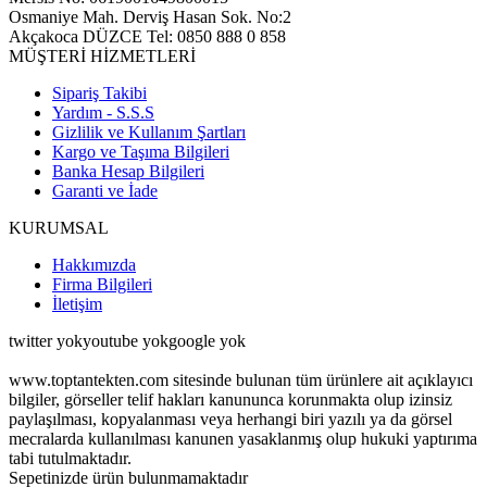
Osmaniye Mah. Derviş Hasan Sok. No:2
Akçakoca DÜZCE Tel: 0850 888 0 858
MÜŞTERİ HİZMETLERİ
Sipariş Takibi
Yardım - S.S.S
Gizlilik ve Kullanım Şartları
Kargo ve Taşıma Bilgileri
Banka Hesap Bilgileri
Garanti ve İade
KURUMSAL
Hakkımızda
Firma Bilgileri
İletişim
twitter yokyoutube yok
google yok
www.toptantekten.com sitesinde bulunan tüm ürünlere ait açıklayıcı
bilgiler, görseller telif hakları kanununca korunmakta olup izinsiz
paylaşılması, kopyalanması veya herhangi biri yazılı ya da görsel
mecralarda kullanılması kanunen yasaklanmış olup hukuki yaptırıma
tabi tutulmaktadır.
Sepetinizde ürün bulunmamaktadır