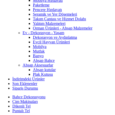
Mobilya Hırdavatı
Paketleme
Pencere Hırdavatı
Seramik ve Yer Döşemeleri
Takım Çantası ve Hizmet Dolabı
Yalıtım Malzemeleri
Orman Ürünleri - Ahşap Malzemeler
Ev - Dekorasyon - Yaşam
Dekorasyon ve Aydınlatma
Evcil Hayvan Ürünleri
Mobilya
Mutfak
Banyo
Ahşap Bahçe
Ahşap Aksesuarlar
Ahşap kutular
Plak Kutusu
İndirimdeki Ürünler
Son Eklenenler
Sipariş Durumu
Bahçe Dekorasyonu
Çim Makinaları
Dikenli Tel
Puntalı Tel