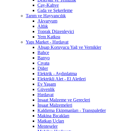
Çay-Kahve
Gıda ve Şekerleme
Tarım ve Hayvancılık
Akvaryum
Altlık
Toprak Düzenleyici
Yem Katkısı
Yapı Market - Hırdavat
Ahşap Koruyucu Yağ ve Vernikler
Bahçe
Banyo
Cıvata
Diğer
Elektrik - Aydınlatma
Elektrikli Alet - El Aletleri
Ev Yaşam
Güvenlik
Hırdavat
İnşaat Malzeme ve Gereçleri
İnşaat Malzemeleri
Kaldırma Ekipmanları - Transpaletler
Makina Bıçakları
Matkap Uçları
Menteşeler