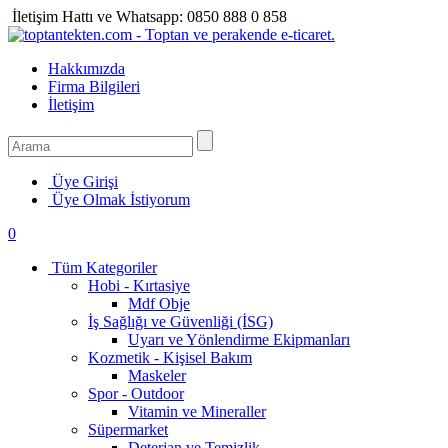
İletişim Hattı ve Whatsapp:
0850 888 0 858
Hakkımızda
Firma Bilgileri
İletişim
Üye Girişi
Üye Olmak İstiyorum
0
Tüm Kategoriler
Hobi - Kırtasiye
Mdf Obje
İş Sağlığı ve Güvenliği (İSG)
Uyarı ve Yönlendirme Ekipmanları
Kozmetik - Kişisel Bakım
Maskeler
Spor - Outdoor
Vitamin ve Mineraller
Süpermarket
Deterjan ve Temizlik