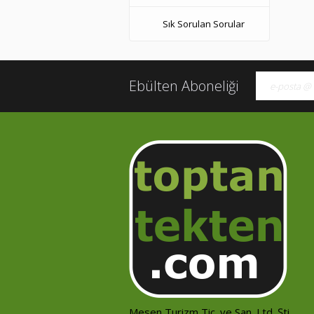
Sık Sorulan Sorular
Ebülten Aboneliği
Mesen Turizm Tic. ve San. Ltd. Şti