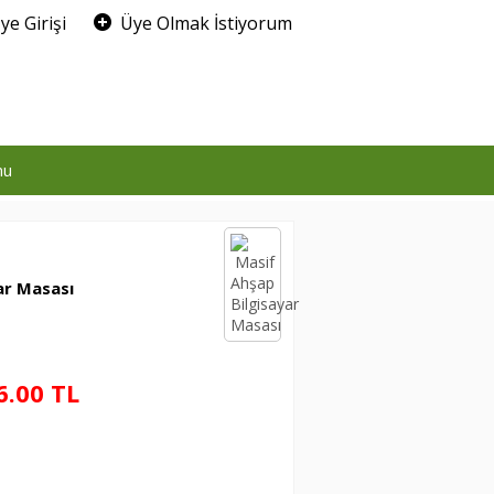
ye Girişi
Üye Olmak İstiyorum
0
mu
ar Masası
6.00 TL