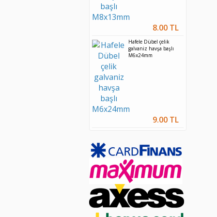
8.00 TL
Hafele Dübel çelik
galvaniz havşa başlı
M6x24mm
9.00 TL