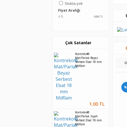
Stokta yok
Fiyat Aralığı
0
TL
6890
TL
Çok Satanlar
Kontreko®
Mat/Parlak Beyaz
Serbest Ebat 18 mm
Ü
Mdflam
%
1.00 TL
Kontreko®
Mat/Parlak Siyah
Serbest Ebat 18 mm
Mdflam