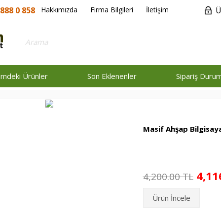
888 0 858
Hakkımızda
Firma Bilgileri
İletişim
Ü
rimdeki Ürünler
Son Eklenenler
Sipariş Duru
Masif Ahşap Bilgisay
4,11
4,200.00 TL
Ürün İncele