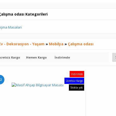
Çalışma odası Kategorileri
Ev - Dekorasyon - Yaşam
»
Mobilya
»
Çalışma odası
cretsiz Kargo
Hemen Kargo
İndirimde
İndirimde
2
Ücretsiz Kargo
Stokta yok