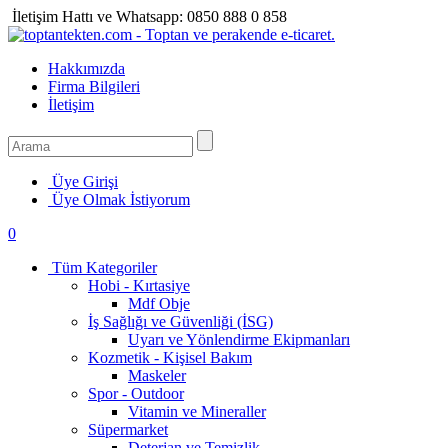
İletişim Hattı ve Whatsapp:
0850 888 0 858
Hakkımızda
Firma Bilgileri
İletişim
Üye Girişi
Üye Olmak İstiyorum
0
Tüm Kategoriler
Hobi - Kırtasiye
Mdf Obje
İş Sağlığı ve Güvenliği (İSG)
Uyarı ve Yönlendirme Ekipmanları
Kozmetik - Kişisel Bakım
Maskeler
Spor - Outdoor
Vitamin ve Mineraller
Süpermarket
Deterjan ve Temizlik