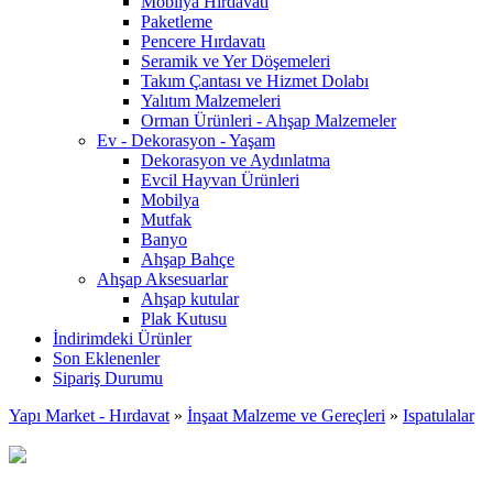
Mobilya Hırdavatı
Paketleme
Pencere Hırdavatı
Seramik ve Yer Döşemeleri
Takım Çantası ve Hizmet Dolabı
Yalıtım Malzemeleri
Orman Ürünleri - Ahşap Malzemeler
Ev - Dekorasyon - Yaşam
Dekorasyon ve Aydınlatma
Evcil Hayvan Ürünleri
Mobilya
Mutfak
Banyo
Ahşap Bahçe
Ahşap Aksesuarlar
Ahşap kutular
Plak Kutusu
İndirimdeki Ürünler
Son Eklenenler
Sipariş Durumu
Yapı Market - Hırdavat
»
İnşaat Malzeme ve Gereçleri
»
Ispatulalar