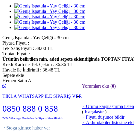
Geniş Ispatula - Yay Çeliği - 30 cm
Piyasa Fiyatı
:
Tek Satış Fiyatı
:
38.00
TL
Toptan Fiyatı
:
Ürünün belirtilen min. adeti sepete eklendiğinde TOPTAN FİYA
Kredi Kartı ile Tek Çekim
:
36.86
TL
Havale ile İndirimli
:
36.48
TL
Sepete ekle
Hemen Satın Al
Yorumları oku
(0)
TIKLA WHATSAPP İLE SİPARİŞ VER
0850 888 0 858
·
Ürünü karşılaştırma liste
(
Karşılaştır
)
·
Fiyatı düşünce bildir
7x24 Whatsapp Üzerinden de Sipariş Verebilirsiniz.
·
Aklımdakiler listesine ekl
·
Stoga girince haber ver