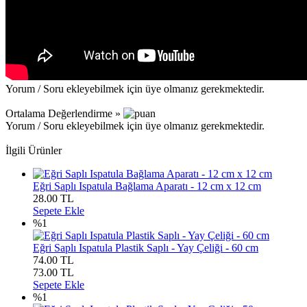
Yorum / Soru ekleyebilmek için üye olmanız gerekmektedir.
Ortalama Değerlendirme »
Yorum / Soru ekleyebilmek için üye olmanız gerekmektedir.
İlgili Ürünler
Eğri Saplı Ispatula Bağlama Aparatı - 12 cm x 12 cm
28.00
TL
Sepete Ekle
%1
Eğri Saplı Ispatula Plastik Saplı - Yay Çeliği - 60 cm
74.00 TL
73.00
TL
Sepete Ekle
%1