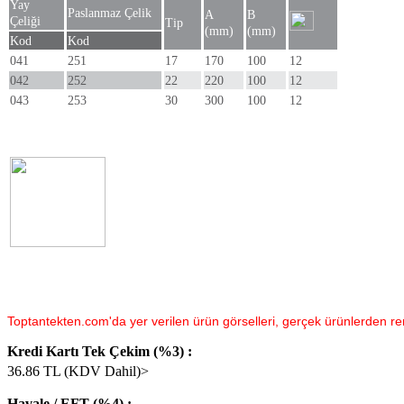
Yay
Paslanmaz Çelik
A
B
Çeliği
Tip
(mm)
(mm)
Kod
Kod
041
251
17
170
100
12
042
252
22
220
100
12
043
253
30
300
100
12
Toptantekten.com'da yer verilen ürün görselleri, gerçek ürünlerden renk 
Kredi Kartı Tek Çekim (%3) :
36.86
TL (KDV Dahil)>
Havale / EFT (%4) :