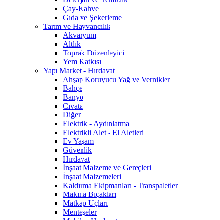
Çay-Kahve
Gıda ve Şekerleme
Tarım ve Hayvancılık
Akvaryum
Altlık
Toprak Düzenleyici
Yem Katkısı
Yapı Market - Hırdavat
Ahşap Koruyucu Yağ ve Vernikler
Bahçe
Banyo
Cıvata
Diğer
Elektrik - Aydınlatma
Elektrikli Alet - El Aletleri
Ev Yaşam
Güvenlik
Hırdavat
İnşaat Malzeme ve Gereçleri
İnşaat Malzemeleri
Kaldırma Ekipmanları - Transpaletler
Makina Bıçakları
Matkap Uçları
Menteşeler