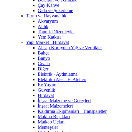
Çay-Kahve
Gıda ve Şekerleme
Tarım ve Hayvancılık
Akvaryum
Altlık
Toprak Düzenleyici
Yem Katkısı
Yapı Market - Hırdavat
Ahşap Koruyucu Yağ ve Vernikler
Bahçe
Banyo
Cıvata
Diğer
Elektrik - Aydınlatma
Elektrikli Alet - El Aletleri
Ev Yaşam
Güvenlik
Hırdavat
İnşaat Malzeme ve Gereçleri
İnşaat Malzemeleri
Kaldırma Ekipmanları - Transpaletler
Makina Bıçakları
Matkap Uçları
Menteşeler