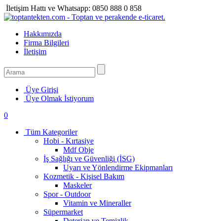
İletişim Hattı ve Whatsapp:
0850 888 0 858
Hakkımızda
Firma Bilgileri
İletişim
Üye Girişi
Üye Olmak İstiyorum
0
Tüm Kategoriler
Hobi - Kırtasiye
Mdf Obje
İş Sağlığı ve Güvenliği (İSG)
Uyarı ve Yönlendirme Ekipmanları
Kozmetik - Kişisel Bakım
Maskeler
Spor - Outdoor
Vitamin ve Mineraller
Süpermarket
Deterjan ve Temizlik