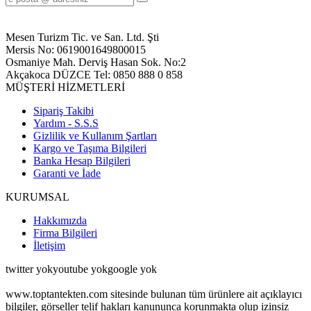
Mesen Turizm Tic. ve San. Ltd. Şti
Mersis No: 0619001649800015
Osmaniye Mah. Derviş Hasan Sok. No:2
Akçakoca DÜZCE Tel: 0850 888 0 858
MÜŞTERİ HİZMETLERİ
Sipariş Takibi
Yardım - S.S.S
Gizlilik ve Kullanım Şartları
Kargo ve Taşıma Bilgileri
Banka Hesap Bilgileri
Garanti ve İade
KURUMSAL
Hakkımızda
Firma Bilgileri
İletişim
twitter yokyoutube yok
google yok
www.toptantekten.com sitesinde bulunan tüm ürünlere ait açıklayıcı
bilgiler, görseller telif hakları kanununca korunmakta olup izinsiz