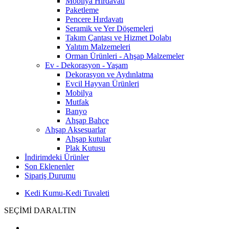
Mobilya Hırdavatı
Paketleme
Pencere Hırdavatı
Seramik ve Yer Döşemeleri
Takım Çantası ve Hizmet Dolabı
Yalıtım Malzemeleri
Orman Ürünleri - Ahşap Malzemeler
Ev - Dekorasyon - Yaşam
Dekorasyon ve Aydınlatma
Evcil Hayvan Ürünleri
Mobilya
Mutfak
Banyo
Ahşap Bahçe
Ahşap Aksesuarlar
Ahşap kutular
Plak Kutusu
İndirimdeki Ürünler
Son Eklenenler
Sipariş Durumu
Kedi Kumu-Kedi Tuvaleti
SEÇİMİ DARALTIN