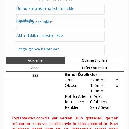
Ürünü karşılaştırma listeme ekle
(
Karşılaştır
Fiyatı düşünce bildir
)
Aklımdakiler listesine ekle
Stoga girince haber ver
Açıklama
Ödeme Bilgileri
Video
Ürün Yorumları
Genel Özellikleri:
SSS
Ürün
320mm x
Ölçüsü
155mm x
139mm
Koli İçi Adet
6 Adet
Kutu Hacmi
0.041 m
3
Renkler
Sarı / Siyah
Toptantekten.com'da yer verilen ürün görselleri, gerçek
ürünlerden renk vb. özellikleriyle farklılık gösterebilir: Bazı