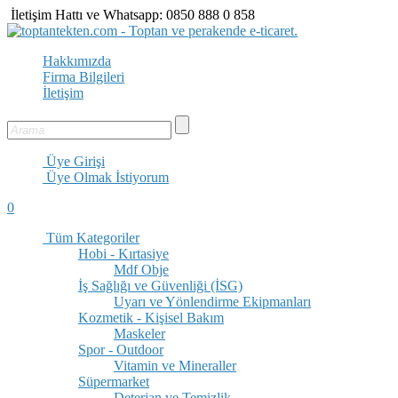
İletişim Hattı ve Whatsapp:
0850 888 0 858
Hakkımızda
Firma Bilgileri
İletişim
Üye Girişi
Üye Olmak İstiyorum
0
Tüm Kategoriler
Hobi - Kırtasiye
Mdf Obje
İş Sağlığı ve Güvenliği (İSG)
Uyarı ve Yönlendirme Ekipmanları
Kozmetik - Kişisel Bakım
Maskeler
Spor - Outdoor
Vitamin ve Mineraller
Süpermarket
Deterjan ve Temizlik