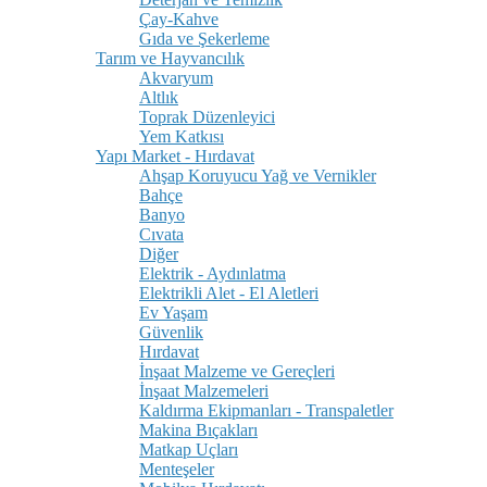
Çay-Kahve
Gıda ve Şekerleme
Tarım ve Hayvancılık
Akvaryum
Altlık
Toprak Düzenleyici
Yem Katkısı
Yapı Market - Hırdavat
Ahşap Koruyucu Yağ ve Vernikler
Bahçe
Banyo
Cıvata
Diğer
Elektrik - Aydınlatma
Elektrikli Alet - El Aletleri
Ev Yaşam
Güvenlik
Hırdavat
İnşaat Malzeme ve Gereçleri
İnşaat Malzemeleri
Kaldırma Ekipmanları - Transpaletler
Makina Bıçakları
Matkap Uçları
Menteşeler