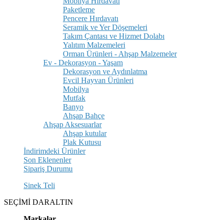
Mobilya Hırdavatı
Paketleme
Pencere Hırdavatı
Seramik ve Yer Döşemeleri
Takım Çantası ve Hizmet Dolabı
Yalıtım Malzemeleri
Orman Ürünleri - Ahşap Malzemeler
Ev - Dekorasyon - Yaşam
Dekorasyon ve Aydınlatma
Evcil Hayvan Ürünleri
Mobilya
Mutfak
Banyo
Ahşap Bahçe
Ahşap Aksesuarlar
Ahşap kutular
Plak Kutusu
İndirimdeki Ürünler
Son Eklenenler
Sipariş Durumu
Sinek Teli
SEÇİMİ DARALTIN
Markalar