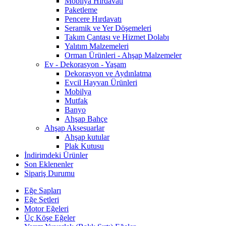
Mobilya Hırdavatı
Paketleme
Pencere Hırdavatı
Seramik ve Yer Döşemeleri
Takım Çantası ve Hizmet Dolabı
Yalıtım Malzemeleri
Orman Ürünleri - Ahşap Malzemeler
Ev - Dekorasyon - Yaşam
Dekorasyon ve Aydınlatma
Evcil Hayvan Ürünleri
Mobilya
Mutfak
Banyo
Ahşap Bahçe
Ahşap Aksesuarlar
Ahşap kutular
Plak Kutusu
İndirimdeki Ürünler
Son Eklenenler
Sipariş Durumu
Eğe Sapları
Eğe Setleri
Motor Eğeleri
Üç Köşe Eğeler