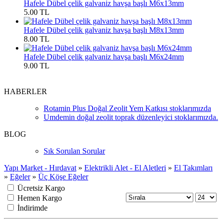
Hafele Dübel çelik galvaniz havşa başlı M6x13mm
5.00 TL
Hafele Dübel çelik galvaniz havşa başlı M8x13mm
8.00 TL
Hafele Dübel çelik galvaniz havşa başlı M6x24mm
9.00 TL
HABERLER
Rotamin Plus Doğal Zeolit Yem Katkısı stoklarımızda
Umdemin doğal zeolit toprak düzenleyici stoklarımızda.
BLOG
Sık Sorulan Sorular
Yapı Market - Hırdavat
»
Elektrikli Alet - El Aletleri
»
El Takımları
»
Eğeler
»
Üç Köşe Eğeler
Ücretsiz Kargo
Hemen Kargo
İndirimde