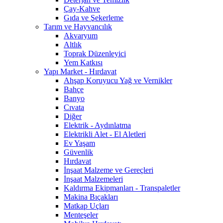
Çay-Kahve
Gıda ve Şekerleme
Tarım ve Hayvancılık
Akvaryum
Altlık
Toprak Düzenleyici
Yem Katkısı
Yapı Market - Hırdavat
Ahşap Koruyucu Yağ ve Vernikler
Bahçe
Banyo
Cıvata
Diğer
Elektrik - Aydınlatma
Elektrikli Alet - El Aletleri
Ev Yaşam
Güvenlik
Hırdavat
İnşaat Malzeme ve Gereçleri
İnşaat Malzemeleri
Kaldırma Ekipmanları - Transpaletler
Makina Bıçakları
Matkap Uçları
Menteşeler