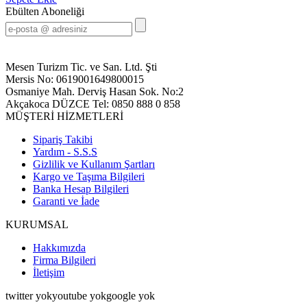
Ebülten Aboneliği
Mesen Turizm Tic. ve San. Ltd. Şti
Mersis No: 0619001649800015
Osmaniye Mah. Derviş Hasan Sok. No:2
Akçakoca DÜZCE Tel: 0850 888 0 858
MÜŞTERİ HİZMETLERİ
Sipariş Takibi
Yardım - S.S.S
Gizlilik ve Kullanım Şartları
Kargo ve Taşıma Bilgileri
Banka Hesap Bilgileri
Garanti ve İade
KURUMSAL
Hakkımızda
Firma Bilgileri
İletişim
twitter yokyoutube yok
google yok