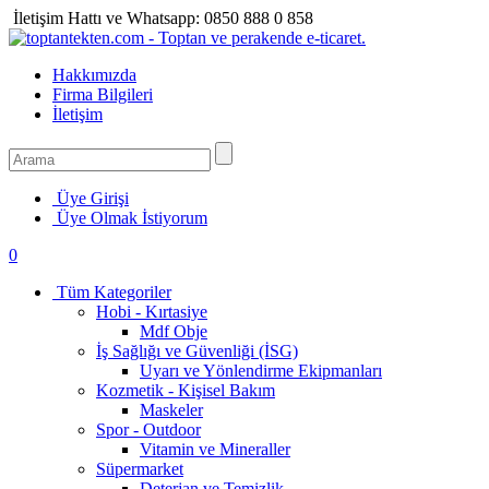
İletişim Hattı ve Whatsapp:
0850 888 0 858
Hakkımızda
Firma Bilgileri
İletişim
Üye Girişi
Üye Olmak İstiyorum
0
Tüm Kategoriler
Hobi - Kırtasiye
Mdf Obje
İş Sağlığı ve Güvenliği (İSG)
Uyarı ve Yönlendirme Ekipmanları
Kozmetik - Kişisel Bakım
Maskeler
Spor - Outdoor
Vitamin ve Mineraller
Süpermarket
Deterjan ve Temizlik