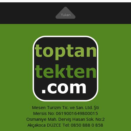
Mesen Turizm Tic. ve San. Ltd. Şti
Mersis No: 0619001649800015
Osmaniye Mah. Derviş Hasan Sok. No:2
Akçakoca DÜZCE Tel: 0850 888 0 858