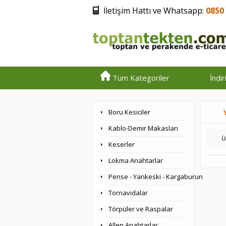
İletişim Hattı ve Whatsapp:
0850 
Tüm Kategoriler
İndi
Boru Kesiciler
Kablo-Demir Makasları
Ü
Keserler
Lokma Anahtarlar
Pense - Yankeski - Kargaburun
Tornavidalar
Törpüler ve Raspalar
Allen Anahtarlar