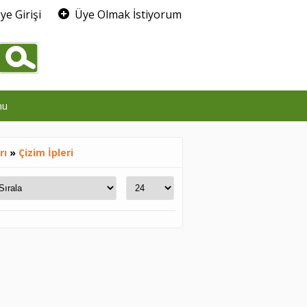
ye Girişi
Üye Olmak İstiyorum
0
mu
rı
»
Çizim İpleri