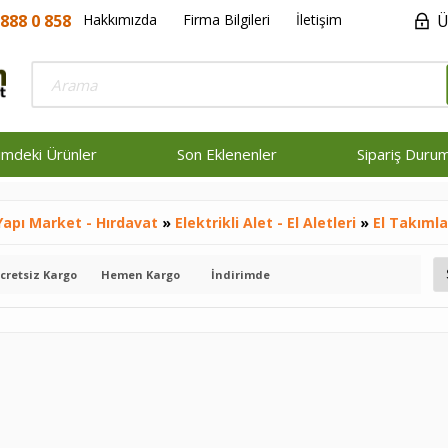
888 0 858
Hakkımızda
Firma Bilgileri
İletişim
Ü
rimdeki Ürünler
Son Eklenenler
Sipariş Duru
Yapı Market - Hırdavat
»
Elektrikli Alet - El Aletleri
»
El Takımla
cretsiz Kargo
Hemen Kargo
İndirimde