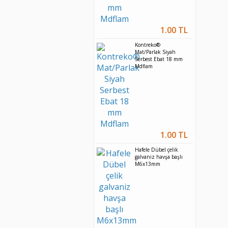
1.00 TL
Kontreko®
Mat/Parlak Siyah
Serbest Ebat 18 mm
Mdflam
1.00 TL
Hafele Dübel çelik
galvaniz havşa başlı
M6x13mm