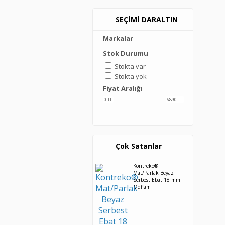
SEÇİMİ DARALTIN
Markalar
Stok Durumu
Stokta var
Stokta yok
Fiyat Aralığı
0
TL
6890
TL
Çok Satanlar
Kontreko®
Mat/Parlak Beyaz
Serbest Ebat 18 mm
Mdflam