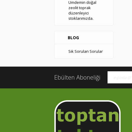
Umdemin doğal
zeolit toprak
düzenleyici
stoklarımızda.
BLOG
Sık Sorulan Sorular
Ebülten Aboneliği