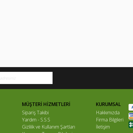
MÜŞTERİ HİZMETLERİ
KURUMSAL
Sipariş Takibi
Hakkımızda
Yardım - S.S.S
Firma Bilgileri
Gizlilik ve Kullanım Şartları
İletişim