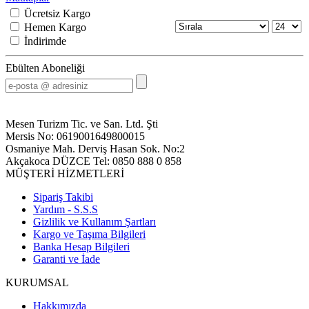
Ücretsiz Kargo
Hemen Kargo
İndirimde
Ebülten Aboneliği
Mesen Turizm Tic. ve San. Ltd. Şti
Mersis No: 0619001649800015
Osmaniye Mah. Derviş Hasan Sok. No:2
Akçakoca DÜZCE Tel: 0850 888 0 858
MÜŞTERİ HİZMETLERİ
Sipariş Takibi
Yardım - S.S.S
Gizlilik ve Kullanım Şartları
Kargo ve Taşıma Bilgileri
Banka Hesap Bilgileri
Garanti ve İade
KURUMSAL
Hakkımızda