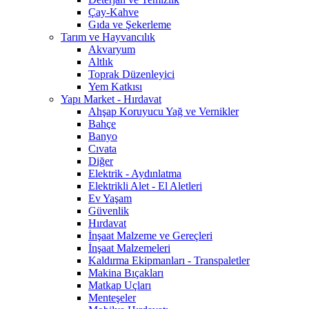
Çay-Kahve
Gıda ve Şekerleme
Tarım ve Hayvancılık
Akvaryum
Altlık
Toprak Düzenleyici
Yem Katkısı
Yapı Market - Hırdavat
Ahşap Koruyucu Yağ ve Vernikler
Bahçe
Banyo
Cıvata
Diğer
Elektrik - Aydınlatma
Elektrikli Alet - El Aletleri
Ev Yaşam
Güvenlik
Hırdavat
İnşaat Malzeme ve Gereçleri
İnşaat Malzemeleri
Kaldırma Ekipmanları - Transpaletler
Makina Bıçakları
Matkap Uçları
Menteşeler