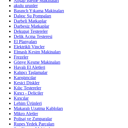
Ahşap İşleme Makinaları
akulu urunler
Basınçlı Yıkama Makinaları
Dalgıç Su Pompaları
Darbeli Matkaplar
Darbesiz Matkaplar
Dekupaj Testereler
Delik Açma Testeresi
El Planyaları
Elektrikli Vinçler
Elmaslı Kesim Makinaları
Frezeler
Gönye Kesme Makinaları
Havalı El Aletleri
Kalıpçı Taşlamalar
Karıştırıcılar
Kesici Diskler
Kılıç Testereler
Kırıcı - Deliciler
Kırıcılar
Lehim Ürünleri
Makaralı Uzatma Kabloları
Mikro Aletler
Polisaj ve Zımparalar
Rupes Yedek Parçaları