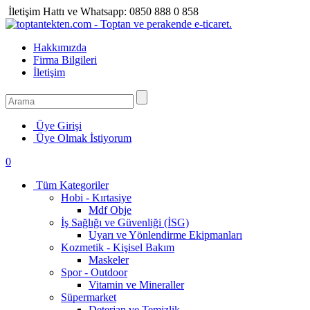
İletişim Hattı ve Whatsapp:
0850 888 0 858
Hakkımızda
Firma Bilgileri
İletişim
Üye Girişi
Üye Olmak İstiyorum
0
Tüm Kategoriler
Hobi - Kırtasiye
Mdf Obje
İş Sağlığı ve Güvenliği (İSG)
Uyarı ve Yönlendirme Ekipmanları
Kozmetik - Kişisel Bakım
Maskeler
Spor - Outdoor
Vitamin ve Mineraller
Süpermarket
Deterjan ve Temizlik