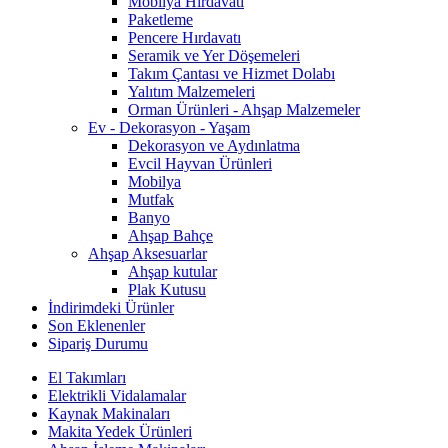
Mobilya Hırdavatı
Paketleme
Pencere Hırdavatı
Seramik ve Yer Döşemeleri
Takım Çantası ve Hizmet Dolabı
Yalıtım Malzemeleri
Orman Ürünleri - Ahşap Malzemeler
Ev - Dekorasyon - Yaşam
Dekorasyon ve Aydınlatma
Evcil Hayvan Ürünleri
Mobilya
Mutfak
Banyo
Ahşap Bahçe
Ahşap Aksesuarlar
Ahşap kutular
Plak Kutusu
İndirimdeki Ürünler
Son Eklenenler
Sipariş Durumu
El Takımları
Elektrikli Vidalamalar
Kaynak Makinaları
Makita Yedek Ürünleri