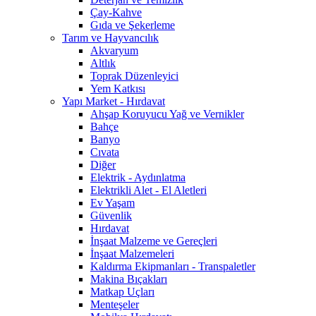
Çay-Kahve
Gıda ve Şekerleme
Tarım ve Hayvancılık
Akvaryum
Altlık
Toprak Düzenleyici
Yem Katkısı
Yapı Market - Hırdavat
Ahşap Koruyucu Yağ ve Vernikler
Bahçe
Banyo
Cıvata
Diğer
Elektrik - Aydınlatma
Elektrikli Alet - El Aletleri
Ev Yaşam
Güvenlik
Hırdavat
İnşaat Malzeme ve Gereçleri
İnşaat Malzemeleri
Kaldırma Ekipmanları - Transpaletler
Makina Bıçakları
Matkap Uçları
Menteşeler