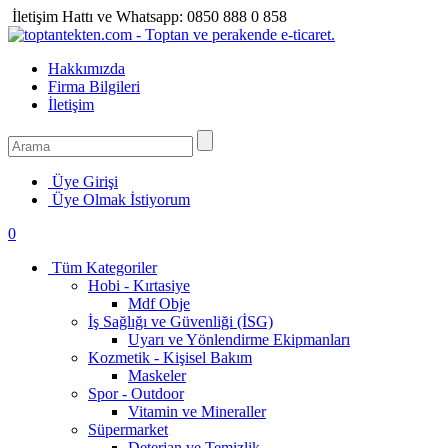
İletişim Hattı ve Whatsapp:
0850 888 0 858
Hakkımızda
Firma Bilgileri
İletişim
Üye Girişi
Üye Olmak İstiyorum
0
Tüm Kategoriler
Hobi - Kırtasiye
Mdf Obje
İş Sağlığı ve Güvenliği (İSG)
Uyarı ve Yönlendirme Ekipmanları
Kozmetik - Kişisel Bakım
Maskeler
Spor - Outdoor
Vitamin ve Mineraller
Süpermarket
Deterjan ve Temizlik