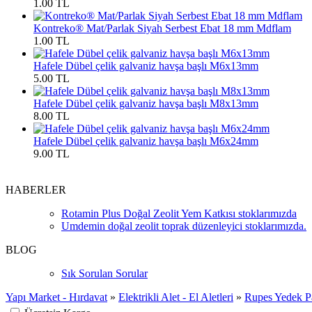
1.00 TL
Kontreko® Mat/Parlak Siyah Serbest Ebat 18 mm Mdflam
1.00 TL
Hafele Dübel çelik galvaniz havşa başlı M6x13mm
5.00 TL
Hafele Dübel çelik galvaniz havşa başlı M8x13mm
8.00 TL
Hafele Dübel çelik galvaniz havşa başlı M6x24mm
9.00 TL
HABERLER
Rotamin Plus Doğal Zeolit Yem Katkısı stoklarımızda
Umdemin doğal zeolit toprak düzenleyici stoklarımızda.
BLOG
Sık Sorulan Sorular
Yapı Market - Hırdavat
»
Elektrikli Alet - El Aletleri
»
Rupes Yedek Pa