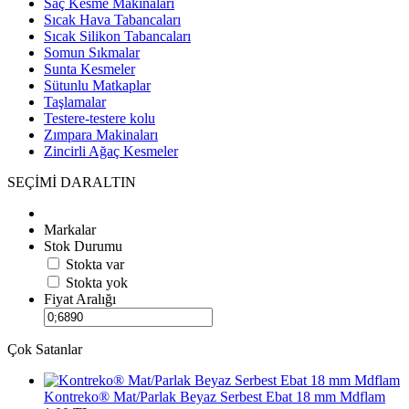
Saç Kesme Makinaları
Sıcak Hava Tabancaları
Sıcak Silikon Tabancaları
Somun Sıkmalar
Sunta Kesmeler
Sütunlu Matkaplar
Taşlamalar
Testere-testere kolu
Zımpara Makinaları
Zincirli Ağaç Kesmeler
SEÇİMİ DARALTIN
Markalar
Stok Durumu
Stokta var
Stokta yok
Fiyat Aralığı
Çok Satanlar
Kontreko® Mat/Parlak Beyaz Serbest Ebat 18 mm Mdflam