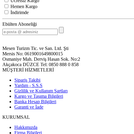
Ücretsiz Kargo
Hemen Kargo
İndirimde
Ebülten Aboneliği
Mesen Turizm Tic. ve San. Ltd. Şti
Mersis No: 0619001649800015
Osmaniye Mah. Derviş Hasan Sok. No:2
Akçakoca DÜZCE Tel: 0850 888 0 858
MÜŞTERİ HİZMETLERİ
Sipariş Takibi
Yardım - S.S.S
Gizlilik ve Kullanım Şartları
Kargo ve Taşıma Bilgileri
Banka Hesap Bilgileri
Garanti ve İade
KURUMSAL
Hakkımızda
Firma Bilgileri