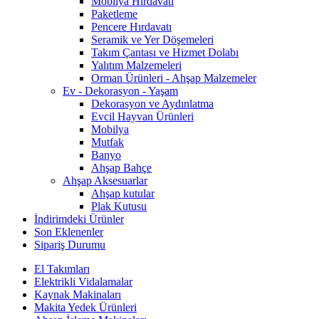
Mobilya Hırdavatı
Paketleme
Pencere Hırdavatı
Seramik ve Yer Döşemeleri
Takım Çantası ve Hizmet Dolabı
Yalıtım Malzemeleri
Orman Ürünleri - Ahşap Malzemeler
Ev - Dekorasyon - Yaşam
Dekorasyon ve Aydınlatma
Evcil Hayvan Ürünleri
Mobilya
Mutfak
Banyo
Ahşap Bahçe
Ahşap Aksesuarlar
Ahşap kutular
Plak Kutusu
İndirimdeki Ürünler
Son Eklenenler
Sipariş Durumu
El Takımları
Elektrikli Vidalamalar
Kaynak Makinaları
Makita Yedek Ürünleri