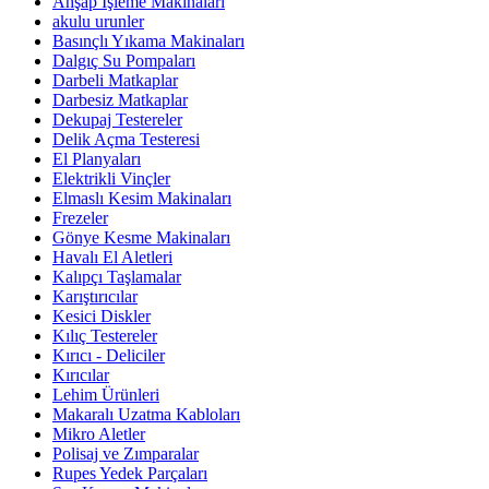
Ahşap İşleme Makinaları
akulu urunler
Basınçlı Yıkama Makinaları
Dalgıç Su Pompaları
Darbeli Matkaplar
Darbesiz Matkaplar
Dekupaj Testereler
Delik Açma Testeresi
El Planyaları
Elektrikli Vinçler
Elmaslı Kesim Makinaları
Frezeler
Gönye Kesme Makinaları
Havalı El Aletleri
Kalıpçı Taşlamalar
Karıştırıcılar
Kesici Diskler
Kılıç Testereler
Kırıcı - Deliciler
Kırıcılar
Lehim Ürünleri
Makaralı Uzatma Kabloları
Mikro Aletler
Polisaj ve Zımparalar
Rupes Yedek Parçaları