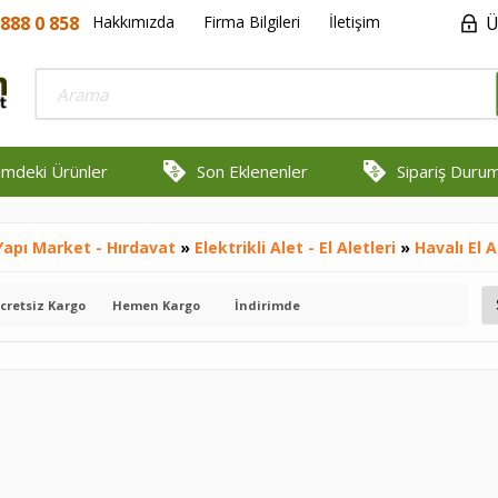
888 0 858
Hakkımızda
Firma Bilgileri
İletişim
Ü
rimdeki Ürünler
Son Eklenenler
Sipariş Duru
Yapı Market - Hırdavat
»
Elektrikli Alet - El Aletleri
»
Havalı El A
cretsiz Kargo
Hemen Kargo
İndirimde