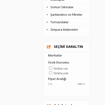
Somun Sıkmalar
Şartlandırıcı ve Filtreler
Tornavidalar
Zımpara Makineleri
SEÇİMİ DARALTIN
Markalar
Stok Durumu
Stokta var
Stokta yok
Fiyat Aralığı
0
TL
6890
TL