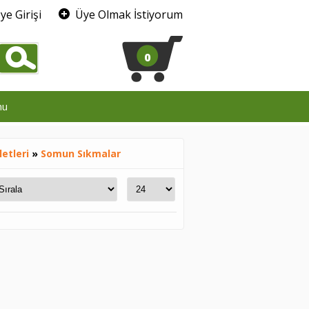
ye Girişi
Üye Olmak İstiyorum
0
mu
letleri
»
Somun Sıkmalar